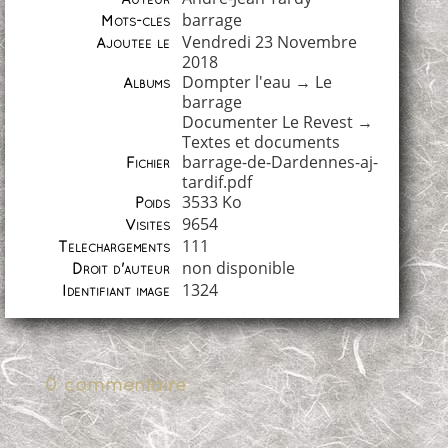
barrage
Mots-clés
Vendredi 23 Novembre
Ajoutée le
2018
Dompter l'eau
→
Le
Albums
barrage
Documenter Le Revest
→
Textes et documents
barrage-de-Dardennes-aj-
Fichier
tardif.pdf
3533 Ko
Poids
9654
Visites
111
Téléchargements
non disponible
Droit d'auteur
1324
Identifiant image
0 commentaire