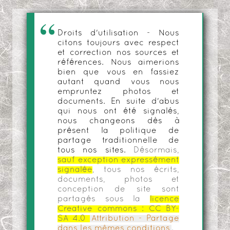
Droits d'utilisation - Nous
citons toujours avec respect
et correction nos sources et
références. Nous aimerions
bien que vous en fassiez
autant quand vous nous
empruntez photos et
documents. En suite d'abus
qui nous ont été signalés,
nous changeons dès à
présent la politique de
partage traditionnelle de
tous nos sites.
Désormais,
sauf exception expressément
signalée
, tous nos écrits,
documents, photos et
conception de site sont
partagés sous la
licence
Creative commons :
CC BY-
SA 4.0
Attribution - Partage
dans les mêmes conditions
.