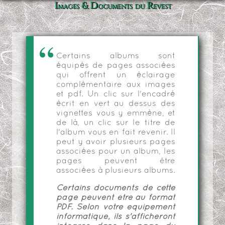
Images & Documents du Revest
Certains albums sont
équipés de pages associées
qui offrent un éclairage
complémentaire aux images
et pdf. Un clic sur l'encadré
écrit en vert au dessus des
vignettes vous y emmène, et
de là, un clic sur le titre de
l'album vous en fait revenir. Il
peut y avoir plusieurs pages
associées pour un album, les
pages peuvent être
associées à plusieurs albums.
Certains documents de cette
page peuvent être au format
PDF. Selon votre équipement
informatique, ils s'afficheront