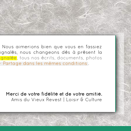
es. Nous aimerions bien que vous en fassiez
ignalés, nous changeons dès à présent la
ignalée
, tous nos écrits, documents, photos
n - Partage dans les mêmes conditions
.
Merci de votre fidélité et de votre amitié.
Amis du Vieux Revest | Loisir & Culture