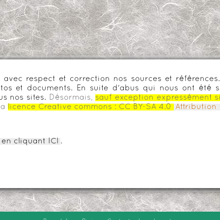
urs avec respect et correction nos sources et référenc
os et documents. En suite d'abus qui nous ont été s
us nos sites.
Désormais,
sauf exception expressément s
la
licence Creative commons :
CC BY-SA 4.0
Attributio
en cliquant ICI
.