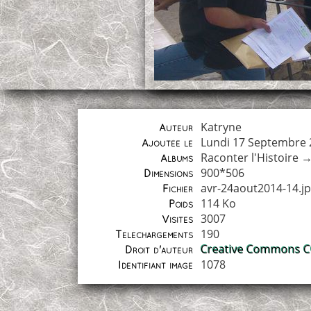
Katryne
Auteur
Lundi 17 Septembre 
Ajoutée le
Raconter l'Histoire
Albums
900*506
Dimensions
avr-24aout2014-14.j
Fichier
114 Ko
Poids
3007
Visites
190
Téléchargements
Creative Commons CC
Droit d'auteur
1078
Identifiant image