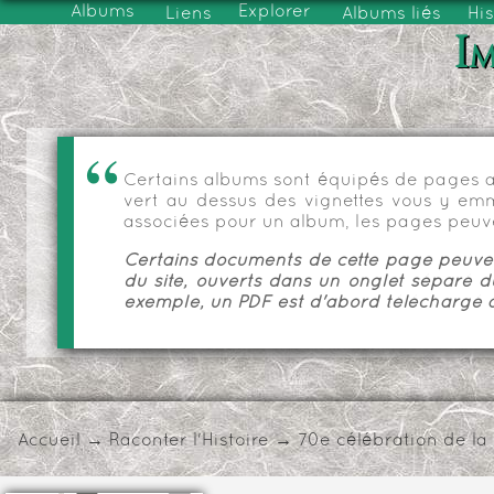
Albums
Explorer
Liens
Albums liés
His
Im
Certains albums sont équipés de pages as
vert au dessus des vignettes vous y emmèn
associées pour un album, les pages peuve
Certains documents de cette page peuvent
du site, ouverts dans un onglet séparé d
exemple, un PDF est d'abord téléchargé a
Accueil
→
Raconter l'Histoire
→
70e célébration de la