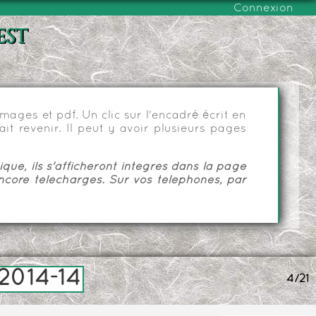
Connexion
est
ages et pdf. Un clic sur l'encadré écrit en
it revenir. Il peut y avoir plusieurs pages
ue, ils s'afficheront intégrés dans la page
ncore téléchargés. Sur vos téléphones, par
2014-14
4/21