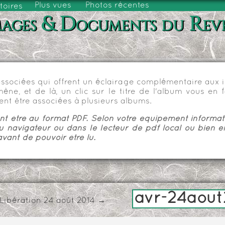
Plus vues
Photos récentes
toires
ages & Documents du Rev
sociées qui offrent un éclairage complémentaire aux im
e, et de là, un clic sur le titre de l'album vous en fa
nt être associées à plusieurs albums.
 être au format PDF. Selon votre équipement informatiq
u navigateur ou dans le lecteur de pdf local ou bien e
vant de pouvoir être lu.
avr-24aout
 Libération 24 août 2014
→