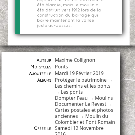
aujourd'hui, même si la route a
été élargie, mais le moulin a
été détruit vers 1912 lors de la
construction du barrage qui
barre maintenant la vallée
juste au-dessus.
Maxime Collignon
Auteur
Ponts
Mots-clés
Mardi 19 Février 2019
Ajoutée le
Protéger le patrimoine
→
Albums
Les chemins et les ponts
→
Les ponts
Dompter l'eau
→
Moulins
Documenter Le Revest
→
Cartes postales et photos
anciennes
→
Moulin du
Colombier et Pont Romain
Samedi 12 Novembre
Créée le
2016