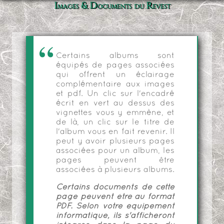
Images & Documents du Revest
Certains albums sont
équipés de pages associées
qui offrent un éclairage
complémentaire aux images
et pdf. Un clic sur l'encadré
écrit en vert au dessus des
vignettes vous y emmène, et
de là, un clic sur le titre de
l'album vous en fait revenir. Il
peut y avoir plusieurs pages
associées pour un album, les
pages peuvent être
associées à plusieurs albums.
Certains documents de cette
page peuvent être au format
PDF. Selon votre équipement
informatique, ils s'afficheront