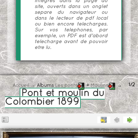
intégrés dans la page du
site, ouverts dans un onglet
séparé du navigateur ou
dans le lecteur de pdf local
ou bien encore téléchargés.
Sur vos téléphones, par
exemple, un PDF est d'abord
téléchargé avant de pouvoir
être lu.
1/2
Accueil
→ Albums
Les ponts
+
Moulins
→
Pont et moulin du
Colombier 1899