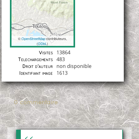
©
OpenStreetMap
contributeurs,
(
ODbL
)
Coordonnées
13864
Visites
483
Téléchargements
non disponible
Droit d'auteur
1613
Identifiant image
0 commentaire