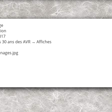
ge
tion
017
s 30 ans des AVR
→
Affiches
nnages.jpg