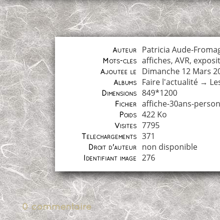
Patricia Aude-Froma
Auteur
affiches
,
AVR
,
exposi
Mots-clés
Dimanche 12 Mars 2
Ajoutée le
Faire l'actualité
→
Le
Albums
849*1200
Dimensions
affiche-30ans-perso
Fichier
422 Ko
Poids
7795
Visites
371
Téléchargements
non disponible
Droit d'auteur
276
Identifiant image
0 commentaire