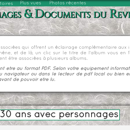
Plus vues
Photos récentes
toires
ages & Documents du Rev
sociées qui offrent un éclairage complémentaire aux im
e, et de là, un clic sur le titre de l'album vous en fa
nt être associées à plusieurs albums.
 être au format PDF. Selon votre équipement informatiq
u navigateur ou dans le lecteur de pdf local ou bien e
vant de pouvoir être lu.
 30 ans avec personnages