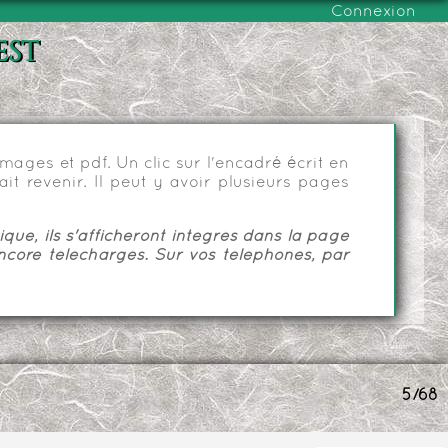
Connexion
est
ages et pdf. Un clic sur l'encadré écrit en
it revenir. Il peut y avoir plusieurs pages
ue, ils s'afficheront intégrés dans la page
ncore téléchargés. Sur vos téléphones, par
5/68