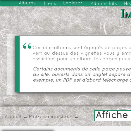
Albums
Explorer
Liens
Albums liés
His
Im
Certains albums sont équipés de pages as
vert au dessus des vignettes vous y emmèn
associées pour un album, les pages peuve
Certains documents de cette page peuvent
du site, ouverts dans un onglet séparé d
exemple, un PDF est d'abord téléchargé a
Affiche
Accueil
→
Mot-clé
exposition
→