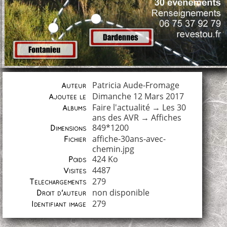
Patricia Aude-Fromage
Auteur
Dimanche 12 Mars 2017
Ajoutée le
Faire l'actualité
→
Les 30
Albums
ans des AVR
→
Affiches
849*1200
Dimensions
affiche-30ans-avec-
Fichier
chemin.jpg
424 Ko
Poids
4487
Visites
279
Téléchargements
non disponible
Droit d'auteur
279
Identifiant image