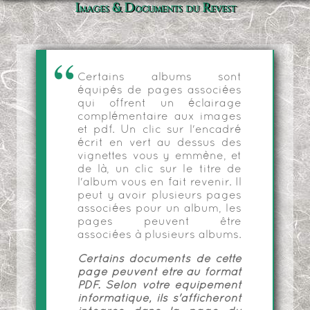
Images & Documents du Revest
Certains albums sont
équipés de pages associées
qui offrent un éclairage
complémentaire aux images
et pdf. Un clic sur l'encadré
écrit en vert au dessus des
vignettes vous y emmène, et
de là, un clic sur le titre de
l'album vous en fait revenir. Il
peut y avoir plusieurs pages
associées pour un album, les
pages peuvent être
associées à plusieurs albums.
Certains documents de cette
page peuvent être au format
PDF. Selon votre équipement
informatique, ils s'afficheront