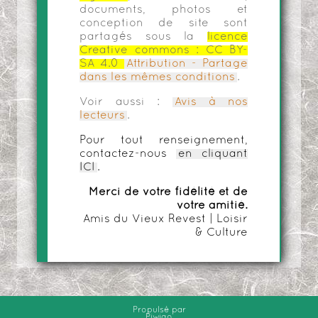
documents, photos et
conception de site sont
partagés sous la
licence
Creative commons :
CC BY-
SA 4.0
Attribution - Partage
dans les mêmes conditions
.
Voir aussi :
Avis à nos
lecteurs
.
Pour tout renseignement,
contactez-nous
en cliquant
ICI
.
Merci de votre fidélité et de
votre amitié.
Amis du Vieux Revest | Loisir
& Culture
Propulsé par
Piwigo