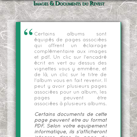
Images & Documents du Revest
Certains albums sont
équipés de pages associées
qui offrent un éclairage
complémentaire aux images
et pdf. Un clic sur l'encadré
écrit en vert au dessus des
vignettes vous y emmène, et
de là, un clic sur le titre de
l'album vous en fait revenir. Il
peut y avoir plusieurs pages
associées pour un album, les
pages peuvent être
associées à plusieurs albums.
Certains documents de cette
page peuvent être au format
PDF. Selon votre équipement
informatique, ils s'afficheront