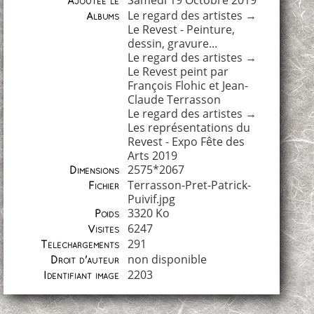
Ajoutée le
Le regard des artistes
→
Albums
Le Revest - Peinture,
dessin, gravure...
Le regard des artistes
→
Le Revest peint par
François Flohic et Jean-
Claude Terrasson
Le regard des artistes
→
Les représentations du
Revest - Expo Fête des
Arts 2019
2575*2067
Dimensions
Terrasson-Pret-Patrick-
Fichier
Puivif.jpg
3320 Ko
Poids
6247
Visites
291
Téléchargements
non disponible
Droit d'auteur
2203
Identifiant image