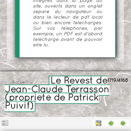
intégrés dans la page du
site, ouverts dans un onglet
séparé du navigateur ou
dans le lecteur de pdf local
ou bien encore téléchargés.
Sur vos téléphones, par
exemple, un PDF est d'abord
téléchargé avant de pouvoir
être lu.
Le Revest de
1719/4168
Accueil
→
Jean-Claude Terrasson
(propriété de Patrick
Puivif)