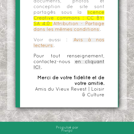
documents, photos et
conception de site sont
partagés sous la
licence
Creative commons :
CC BY-
SA 4.0
Attribution - Partage
dans les mêmes conditions
.
Voir aussi :
Avis à nos
lecteurs
.
Pour tout renseignement,
contactez-nous
en cliquant
ICI
.
Merci de votre fidélité et de
votre amitié.
Amis du Vieux Revest | Loisir
& Culture
Propulsé par
Piwigo
-