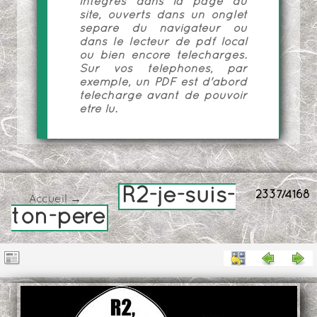
intégrés dans la page du
site, ouverts dans un onglet
séparé du navigateur ou
dans le lecteur de pdf local
ou bien encore téléchargés.
Sur vos téléphones, par
exemple, un PDF est d'abord
téléchargé avant de pouvoir
être lu.
R2-je-suis-
2337/4168
Accueil
→
ton-pere