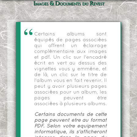
Images & Documents du Revest
Certains albums sont
équipés de pages associées
qui offrent un éclairage
complémentaire aux images
et pdf. Un clic sur l'encadré
écrit en vert au dessus des
vignettes vous y emmène, et
de là, un clic sur le titre de
l'album vous en fait revenir. Il
peut y avoir plusieurs pages
associées pour un album, les
pages peuvent être
associées à plusieurs albums.
Certains documents de cette
page peuvent être au format
PDF. Selon votre équipement
informatique, ils s'afficheront