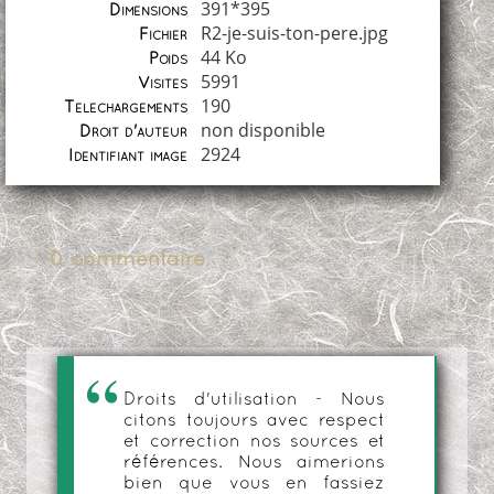
391*395
Dimensions
R2-je-suis-ton-pere.jpg
Fichier
44 Ko
Poids
5991
Visites
190
Téléchargements
non disponible
Droit d'auteur
2924
Identifiant image
0 commentaire
Droits d'utilisation - Nous
citons toujours avec respect
et correction nos sources et
références. Nous aimerions
bien que vous en fassiez