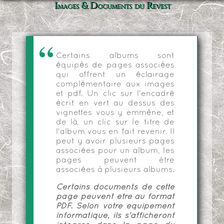
Images & Documents du Revest
Certains albums sont
équipés de pages associées
qui offrent un éclairage
complémentaire aux images
et pdf. Un clic sur l'encadré
écrit en vert au dessus des
vignettes vous y emmène, et
de là, un clic sur le titre de
l'album vous en fait revenir. Il
peut y avoir plusieurs pages
associées pour un album, les
pages peuvent être
associées à plusieurs albums.
Certains documents de cette
page peuvent être au format
PDF. Selon votre équipement
informatique, ils s'afficheront