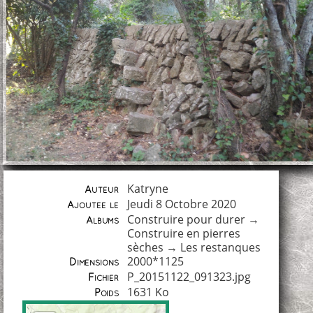
Katryne
Auteur
Jeudi 8 Octobre 2020
Ajoutée le
Construire pour durer
→
Albums
Construire en pierres
sèches
→
Les restanques
2000*1125
Dimensions
P_20151122_091323.jpg
Fichier
1631 Ko
Poids