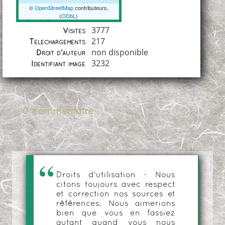
©
OpenStreetMap
contributeurs,
(
ODbL
)
Coordonnées
3777
Visites
217
Téléchargements
non disponible
Droit d'auteur
3232
Identifiant image
0 commentaire
Droits d'utilisation - Nous
citons toujours avec respect
et correction nos sources et
références. Nous aimerions
bien que vous en fassiez
autant quand vous nous