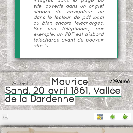
intégrés dans la page du
site, ouverts dans un onglet
séparé du navigateur ou
dans le lecteur de pdf local
ou bien encore téléchargés.
Sur vos téléphones, par
exemple, un PDF est d'abord
téléchargé avant de pouvoir
être lu.
Maurice
1729/4168
Accueil
→
Sand, 20 avril 1861, Vallée
de la Dardenne