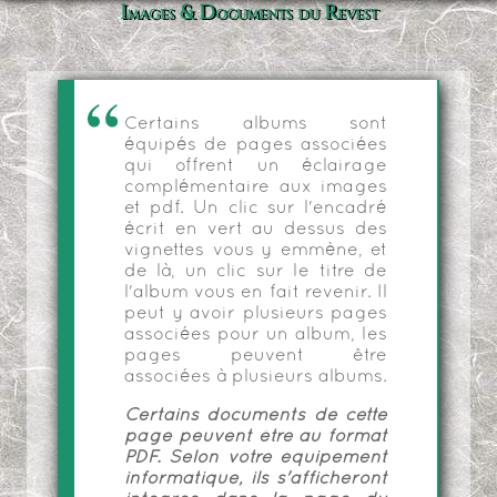
Images & Documents du Revest
Certains albums sont
équipés de pages associées
qui offrent un éclairage
complémentaire aux images
et pdf. Un clic sur l'encadré
écrit en vert au dessus des
vignettes vous y emmène, et
de là, un clic sur le titre de
l'album vous en fait revenir. Il
peut y avoir plusieurs pages
associées pour un album, les
pages peuvent être
associées à plusieurs albums.
Certains documents de cette
page peuvent être au format
PDF. Selon votre équipement
informatique, ils s'afficheront