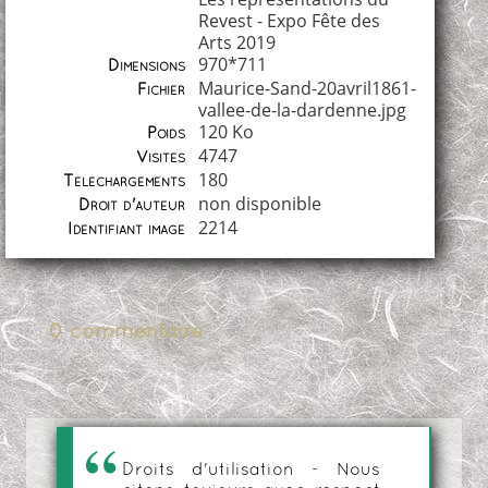
Revest - Expo Fête des
Arts 2019
970*711
Dimensions
Maurice-Sand-20avril1861-
Fichier
vallee-de-la-dardenne.jpg
120 Ko
Poids
4747
Visites
180
Téléchargements
non disponible
Droit d'auteur
2214
Identifiant image
0 commentaire
Droits d'utilisation - Nous