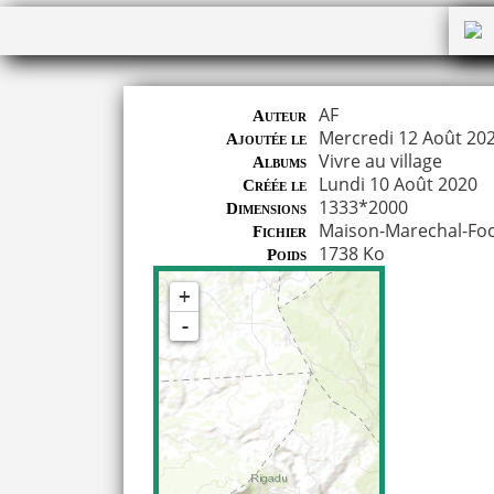
AF
Auteur
Mercredi 12 Août 20
Ajoutée le
Vivre au village
Albums
Lundi 10 Août 2020
Créée le
1333*2000
Dimensions
Maison-Marechal-Foc
Fichier
1738 Ko
Poids
+
-