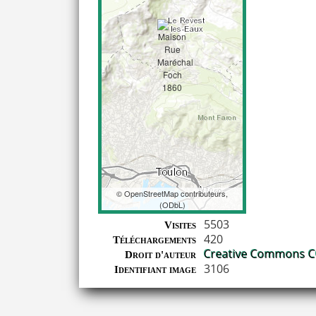
©
OpenStreetMap
contributeurs,
(
ODbL
)
Coordonnées
5503
Visites
420
Téléchargements
Creative Commons CC
Droit d'auteur
3106
Identifiant image