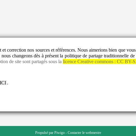
ect et correction nos sources et références. Nous aimerions bien que vo
 nous changeons dès à présent la politique de partage traditionnelle de 
tion de site sont partagés sous la
licence Creative commons :
CC BY-S
 ICI
.
Propulsé par
Piwigo
-
Contacter le webmestre