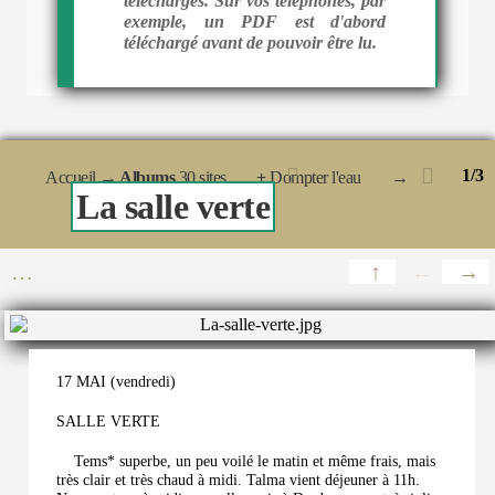
téléchargés. Sur vos téléphones, par
exemple, un PDF est d'abord
téléchargé avant de pouvoir être lu.
1/3
Accueil
→ Albums
30 sites
+
Dompter l'eau
→
La salle verte
17 MAI (vendredi)
SALLE VERTE
Tems* superbe, un peu voilé le matin et même frais, mais
très clair et très chaud à midi. Talma vient déjeuner à 11h.