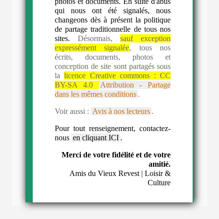
photos et documents. En suite d'abus
qui nous ont été signalés, nous
changeons dès à présent la politique
de partage traditionnelle de tous nos
sites.
Désormais,
sauf exception
expressément signalée
, tous nos
écrits, documents, photos et
conception de site sont partagés sous
la
licence Creative commons :
CC
BY-SA 4.0
Attribution - Partage
dans les mêmes conditions
.
Voir aussi :
Avis à nos lecteurs
.
Pour tout renseignement, contactez-
nous
en cliquant ICI
.
Merci de votre fidélité et de votre
amitié.
Amis du Vieux Revest | Loisir &
Culture