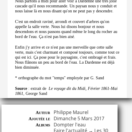
Nous partons à midi pour aller voir à Dardenne une très jolie
cascade qu'il nous recommande. Un paysan nous y conduit et
nous laisse là en nous disant qu'on ne peut pas y descendre.
C'est un endroit raviné, arrondi et couvert d'arbres qu'on
appelle la salle verte. Nous lui disons bonjour et nous
descendons et nous passons quand même le long du rocher au
bord de l'eau. Ça n'est pas bien aisé.
Enfin j'y arrive et ce n'est pas une merveille que cette salle
verte, mais c'est charmant et composé toujours, comme tout ce
qui est ici. Ça pose pour le paysagiste, c'est ombragé et frais.
Nous flânons un peu au bord de l'eau. La Dardenne est déjà
bien diminuée.
* orthographe du mot "temps" employée par G. Sand
Source
: extrait de
Le voyage dit du Midi, Février 1861-Mai
1861
, George Sand
Philippe Maurel
Auteur
Dimanche 5 Mars 2017
Ajoutée le
Dompter l'eau
Albums
Faire l'actualité
→
Les 30