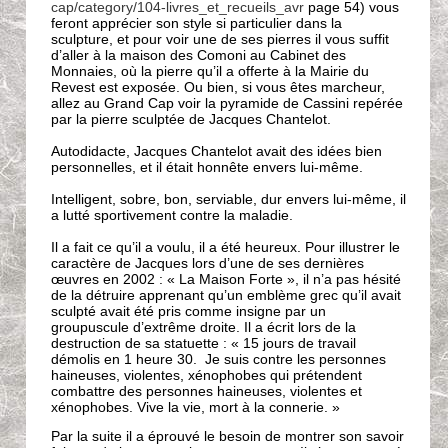
cap/category/104-livres_et_recueils_avr
page 54) vous
feront apprécier son style si particulier dans la
sculpture, et pour voir une de ses pierres il vous suffit
d’aller à la maison des Comoni au Cabinet des
Monnaies, où la pierre qu’il a offerte à la Mairie du
Revest est exposée. Ou bien, si vous êtes marcheur,
allez au Grand Cap voir la pyramide de Cassini repérée
par la pierre sculptée de Jacques Chantelot.
Autodidacte, Jacques Chantelot avait des idées bien
personnelles, et il était honnête envers lui-même.
Intelligent, sobre, bon, serviable, dur envers lui-même, il
a lutté sportivement contre la maladie.
Il a fait ce qu’il a voulu, il a été heureux. Pour illustrer le
caractère de Jacques lors d’une de ses dernières
œuvres en 2002 : « La Maison Forte », il n’a pas hésité
de la détruire apprenant qu’un emblème grec qu’il avait
sculpté avait été pris comme insigne par un
groupuscule d’extrême droite. Il a écrit lors de la
destruction de sa statuette : « 15 jours de travail
démolis en 1 heure 30. Je suis contre les personnes
haineuses, violentes, xénophobes qui prétendent
combattre des personnes haineuses, violentes et
xénophobes. Vive la vie, mort à la connerie. »
Par la suite il a éprouvé le besoin de montrer son savoir