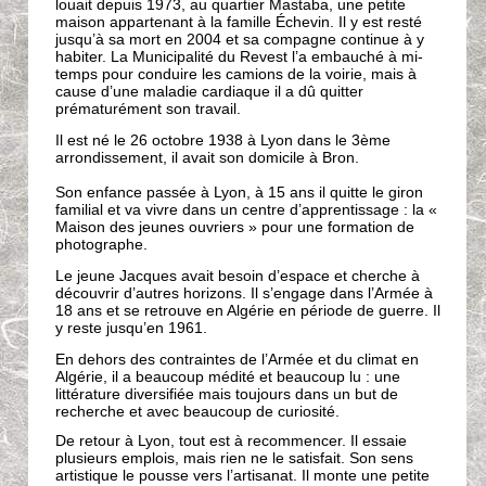
louait depuis 1973, au quartier Mastaba, une petite
maison appartenant à la famille Échevin. Il y est resté
jusqu’à sa mort en 2004 et sa compagne continue à y
habiter. La Municipalité du Revest l’a embauché à mi-
temps pour conduire les camions de la voirie, mais à
cause d’une maladie cardiaque il a dû quitter
prématurément son travail.
Il est né le 26 octobre 1938 à Lyon dans le 3ème
arrondissement, il avait son domicile à Bron.
Son enfance passée à Lyon, à 15 ans il quitte le giron
familial et va vivre dans un centre d’apprentissage : la «
Maison des jeunes ouvriers » pour une formation de
photographe.
Le jeune Jacques avait besoin d’espace et cherche à
découvrir d’autres horizons. Il s’engage dans l’Armée à
18 ans et se retrouve en Algérie en période de guerre. Il
y reste jusqu’en 1961.
En dehors des contraintes de l’Armée et du climat en
Algérie, il a beaucoup médité et beaucoup lu : une
littérature diversifiée mais toujours dans un but de
recherche et avec beaucoup de curiosité.
De retour à Lyon, tout est à recommencer. Il essaie
plusieurs emplois, mais rien ne le satisfait. Son sens
artistique le pousse vers l’artisanat. Il monte une petite