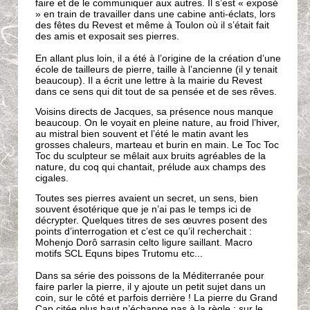
faire et de le communiquer aux autres. Il s’est « exposé
» en train de travailler dans une cabine anti-éclats, lors
des fêtes du Revest et même à Toulon où il s’était fait
des amis et exposait ses pierres.
En allant plus loin, il a été à l’origine de la création d’une
école de tailleurs de pierre, taille à l’ancienne (il y tenait
beaucoup). Il a écrit une lettre à la mairie du Revest
dans ce sens qui dit tout de sa pensée et de ses rêves.
Voisins directs de Jacques, sa présence nous manque
beaucoup. On le voyait en pleine nature, au froid l’hiver,
au mistral bien souvent et l’été le matin avant les
grosses chaleurs, marteau et burin en main. Le Toc Toc
Toc du sculpteur se mêlait aux bruits agréables de la
nature, du coq qui chantait, prélude aux champs des
cigales.
Toutes ses pierres avaient un secret, un sens, bien
souvent ésotérique que je n’ai pas le temps ici de
décrypter. Quelques titres de ses œuvres posent des
points d’interrogation et c’est ce qu’il recherchait :
Mohenjo Dorô sarrasin celto ligure saillant. Macro
motifs SCL Equns bipes Trutomu etc...
Dans sa série des poissons de la Méditerranée pour
faire parler la pierre, il y ajoute un petit sujet dans un
coin, sur le côté et parfois derrière ! La pierre du Grand
Cap citée plus haut n’échappe pas à la règle : sur le