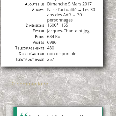
Dimanche 5 Mars 2017
Ajoutée le
Faire l'actualité
→
Les 30
Albums
ans des AVR
→
30
personnages
1600*1155
Dimensions
Jacques-Chantelot.jpg
Fichier
634 Ko
Poids
6986
Visites
480
Téléchargements
non disponible
Droit d'auteur
257
Identifiant image
0 commentaire