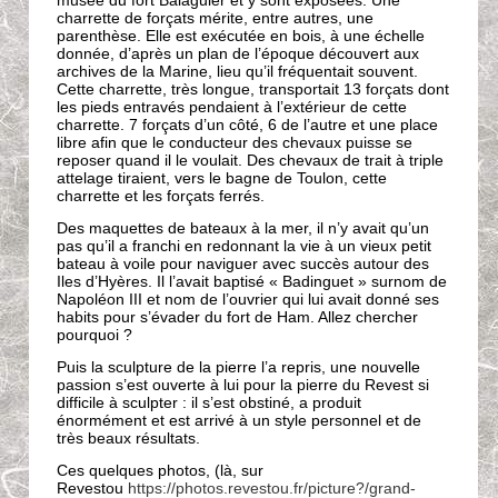
charrette de forçats mérite, entre autres, une
parenthèse. Elle est exécutée en bois, à une échelle
donnée, d’après un plan de l’époque découvert aux
archives de la Marine, lieu qu’il fréquentait souvent.
Cette charrette, très longue, transportait 13 forçats dont
les pieds entravés pendaient à l’extérieur de cette
charrette. 7 forçats d’un côté, 6 de l’autre et une place
libre afin que le conducteur des chevaux puisse se
reposer quand il le voulait. Des chevaux de trait à triple
attelage tiraient, vers le bagne de Toulon, cette
charrette et les forçats ferrés.
Des maquettes de bateaux à la mer, il n’y avait qu’un
pas qu’il a franchi en redonnant la vie à un vieux petit
bateau à voile pour naviguer avec succès autour des
Iles d’Hyères. Il l’avait baptisé « Badinguet » surnom de
Napoléon III et nom de l’ouvrier qui lui avait donné ses
habits pour s’évader du fort de Ham. Allez chercher
pourquoi ?
Puis la sculpture de la pierre l’a repris, une nouvelle
passion s’est ouverte à lui pour la pierre du Revest si
difficile à sculpter : il s’est obstiné, a produit
énormément et est arrivé à un style personnel et de
très beaux résultats.
Ces quelques photos, (là, sur
Revestou
https://photos.revestou.fr/picture?/grand-