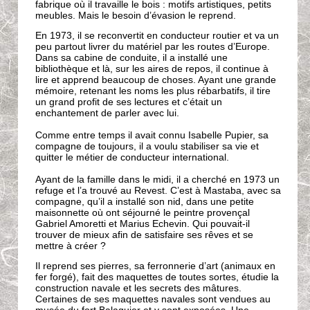
fabrique où il travaille le bois : motifs artistiques, petits
meubles. Mais le besoin d’évasion le reprend.
En 1973, il se reconvertit en conducteur routier et va un
peu partout livrer du matériel par les routes d’Europe.
Dans sa cabine de conduite, il a installé une
bibliothèque et là, sur les aires de repos, il continue à
lire et apprend beaucoup de choses. Ayant une grande
mémoire, retenant les noms les plus rébarbatifs, il tire
un grand profit de ses lectures et c’était un
enchantement de parler avec lui.
Comme entre temps il avait connu Isabelle Pupier, sa
compagne de toujours, il a voulu stabiliser sa vie et
quitter le métier de conducteur international.
Ayant de la famille dans le midi, il a cherché en 1973 un
refuge et l’a trouvé au Revest. C’est à Mastaba, avec sa
compagne, qu’il a installé son nid, dans une petite
maisonnette où ont séjourné le peintre provençal
Gabriel Amoretti et Marius Echevin. Qui pouvait-il
trouver de mieux afin de satisfaire ses rêves et se
mettre à créer ?
Il reprend ses pierres, sa ferronnerie d’art (animaux en
fer forgé), fait des maquettes de toutes sortes, étudie la
construction navale et les secrets des mâtures.
Certaines de ses maquettes navales sont vendues au
musée du fort Balaguier et y sont exposées. Une