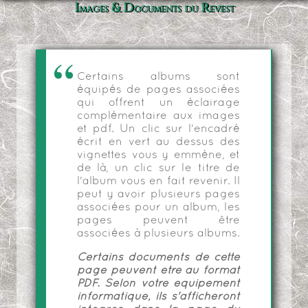
Images & Documents du Revest
Certains albums sont
équipés de pages associées
qui offrent un éclairage
complémentaire aux images
et pdf. Un clic sur l'encadré
écrit en vert au dessus des
vignettes vous y emmène, et
de là, un clic sur le titre de
l'album vous en fait revenir. Il
peut y avoir plusieurs pages
associées pour un album, les
pages peuvent être
associées à plusieurs albums.
Certains documents de cette
page peuvent être au format
PDF. Selon votre équipement
informatique, ils s'afficheront