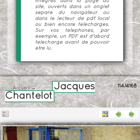
intégrés dans la page du
site, ouverts dans un onglet
séparé du navigateur ou
dans le lecteur de pdf local
ou bien encore téléchargés.
Sur vos téléphones, par
exemple, un PDF est d'abord
téléchargé avant de pouvoir
être lu.
Jacques
114/4168
Accueil
→
Chantelot