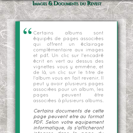
Images & Documents du Revest
Certains albums sont
équipés de pages associées
qui offrent un éclairage
complémentaire aux images
et pdf. Un clic sur l'encadré
écrit en vert au dessus des
vignettes vous y emmène, et
de là, un clic sur le titre de
l'album vous en fait revenir. Il
peut y avoir plusieurs pages
associées pour un album, les
pages peuvent être
associées à plusieurs albums.
Certains documents de cette
page peuvent être au format
PDF. Selon votre équipement
informatique, ils s'afficheront