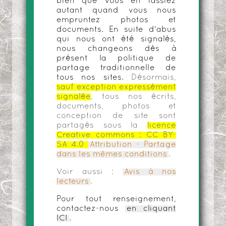
bien que vous en fassiez
autant quand vous nous
empruntez photos et
documents. En suite d'abus
qui nous ont été signalés,
nous changeons dès à
présent la politique de
partage traditionnelle de
tous nos sites.
Désormais,
sauf exception expressément
signalée
, tous nos écrits,
documents, photos et
conception de site sont
partagés sous la
licence
Creative commons :
CC BY-
SA 4.0
Attribution - Partage
dans les mêmes conditions
.
Voir aussi :
Avis à nos
lecteurs
.
Pour tout renseignement,
contactez-nous
en cliquant
ICI
.