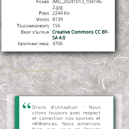
IMG_20241013_104146-
Fichier
2.jpg
2244 Ko
Poids
8139
Visites
156
Téléchargements
Creative Commons CC BY-
Droit d'auteur
SA 4.0
4706
Identifiant image
0 commentaire
Droits d'utilisation - Nous
citons toujours avec respect
et correction nos sources et
références. Nous aimerions