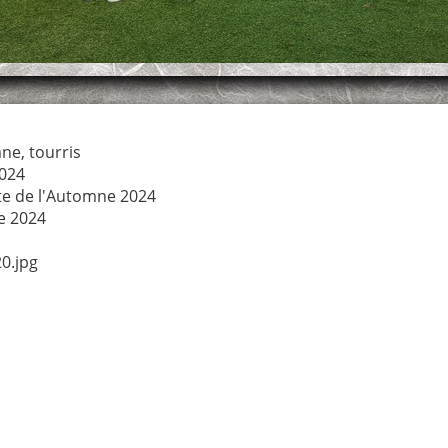
mne
,
tourris
024
te de l'Automne 2024
e 2024
0.jpg