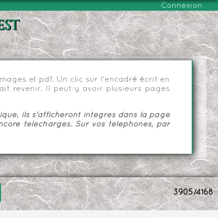
Connexion
est
ages et pdf. Un clic sur l'encadré écrit en
it revenir. Il peut y avoir plusieurs pages
ue, ils s'afficheront intégrés dans la page
ncore téléchargés. Sur vos téléphones, par
3905/4168