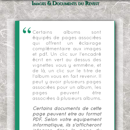
Images & Documents du Revest
Certains albums sont
équipés de pages associées
qui offrent un éclairage
complémentaire aux images
et pdf. Un clic sur l'encadré
écrit en vert au dessus des
vignettes vous y emmène, et
de là, un clic sur le titre de
l'album vous en fait revenir. Il
peut y avoir plusieurs pages
associées pour un album, les
pages peuvent être
associées à plusieurs albums.
Certains documents de cette
page peuvent être au format
PDF. Selon votre équipement
informatique, ils s'afficheront