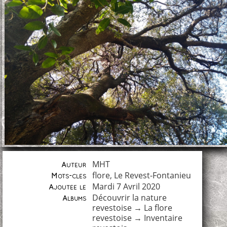
MHT
Auteur
flore
,
Le Revest-Fontanieu
Mots-clés
Mardi 7 Avril 2020
Ajoutée le
Découvrir la nature
Albums
revestoise
→
La flore
revestoise
→
Inventaire