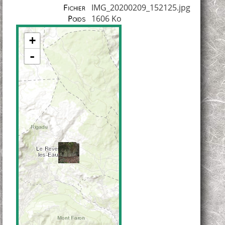
IMG_20200209_152125.jpg
Fichier
1606 Ko
Poids
+
-