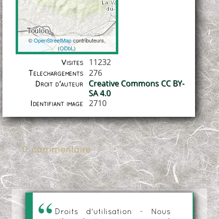
©
OpenStreetMap
contributeurs,
(
ODbL
)
Coordonnées
11232
Visites
276
Téléchargements
Creative Commons CC BY-
Droit d'auteur
SA 4.0
2710
Identifiant image
0 commentaire
Droits d'utilisation - Nous