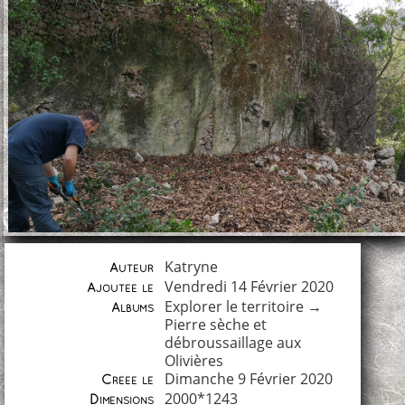
Katryne
Auteur
Vendredi 14 Février 2020
Ajoutée le
Explorer le territoire
→
Albums
Pierre sèche et
débroussaillage aux
Olivières
Dimanche 9 Février 2020
Créée le
2000*1243
Dimensions