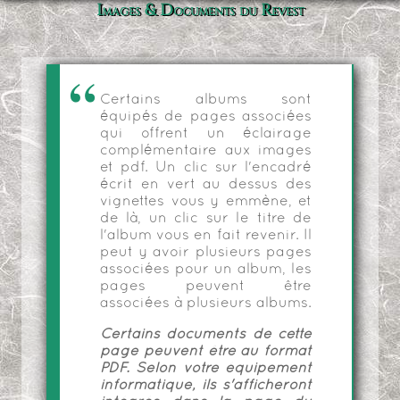
Images & Documents du Revest
Certains albums sont
équipés de pages associées
qui offrent un éclairage
complémentaire aux images
et pdf. Un clic sur l'encadré
écrit en vert au dessus des
vignettes vous y emmène, et
de là, un clic sur le titre de
l'album vous en fait revenir. Il
peut y avoir plusieurs pages
associées pour un album, les
pages peuvent être
associées à plusieurs albums.
Certains documents de cette
page peuvent être au format
PDF. Selon votre équipement
informatique, ils s'afficheront