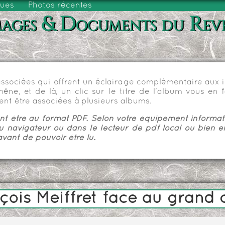
vues
Photos récentes
ages & Documents du Rev
sociées qui offrent un éclairage complémentaire aux im
e, et de là, un clic sur le titre de l'album vous en fa
nt être associées à plusieurs albums.
 être au format PDF. Selon votre équipement informatiq
u navigateur ou dans le lecteur de pdf local ou bien e
vant de pouvoir être lu.
çois Meiffret face au grand