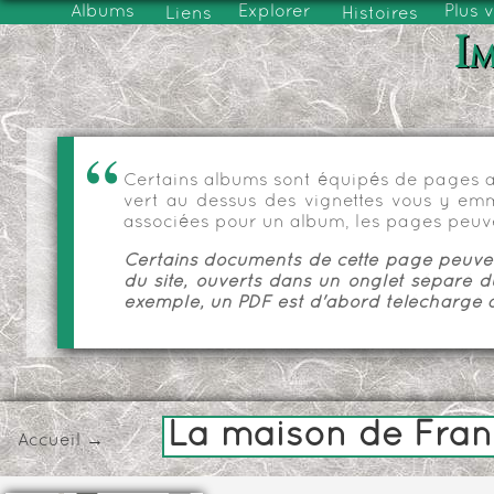
Albums
Explorer
Plus 
Liens
Histoires
Im
Certains albums sont équipés de pages as
vert au dessus des vignettes vous y emmèn
associées pour un album, les pages peuve
Certains documents de cette page peuvent
du site, ouverts dans un onglet séparé d
exemple, un PDF est d'abord téléchargé a
La maison de Fran
Accueil
→