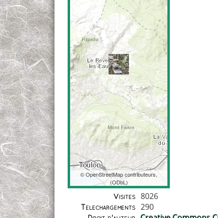
©
OpenStreetMap
contributeurs,
(
ODbL
)
Coordonnées
8026
Visites
290
Téléchargements
Creative Commons CC