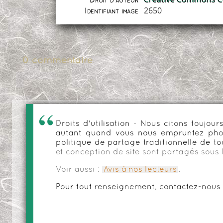
Droit d'auteur
2650
Identifiant image
0 commentaire
Droits d'utilisation - Nous citons toujo
autant quand vous nous empruntez phot
politique de partage traditionnelle de to
et conception de site sont partagés sous 
Voir aussi :
Avis à nos lecteurs
.
Pour tout renseignement, contactez-nous