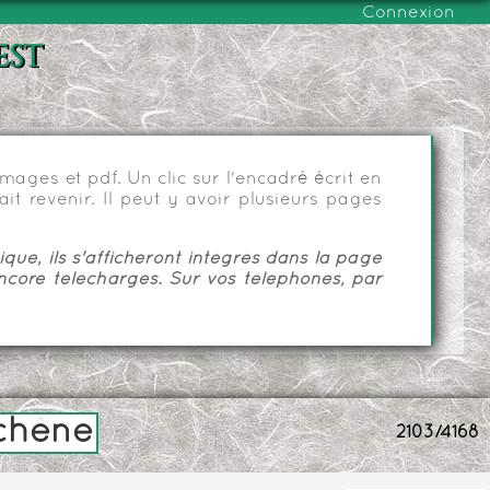
Connexion
est
ages et pdf. Un clic sur l'encadré écrit en
it revenir. Il peut y avoir plusieurs pages
ue, ils s'afficheront intégrés dans la page
ncore téléchargés. Sur vos téléphones, par
 chêne
2103/4168