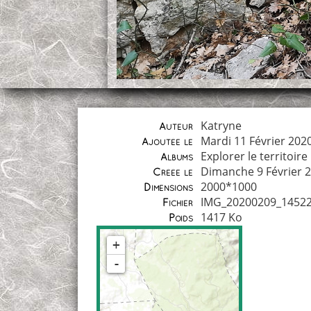
Katryne
Auteur
Mardi 11 Février 202
Ajoutée le
Explorer le territoire
Albums
Dimanche 9 Février 
Créée le
2000*1000
Dimensions
IMG_20200209_14522
Fichier
1417 Ko
Poids
+
-