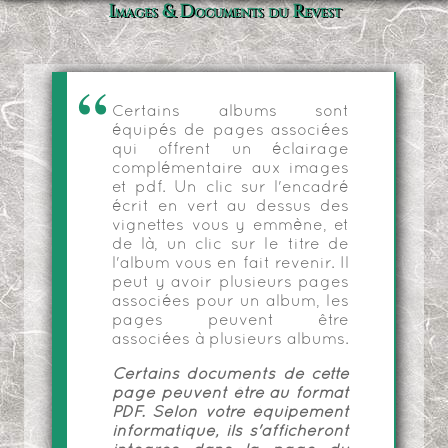
Images & Documents du Revest
Certains albums sont
équipés de pages associées
qui offrent un éclairage
complémentaire aux images
et pdf. Un clic sur l'encadré
écrit en vert au dessus des
vignettes vous y emmène, et
de là, un clic sur le titre de
l'album vous en fait revenir. Il
peut y avoir plusieurs pages
associées pour un album, les
pages peuvent être
associées à plusieurs albums.
Certains documents de cette
page peuvent être au format
PDF. Selon votre équipement
informatique, ils s'afficheront