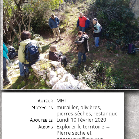
MHT
Auteur
murailler
,
olivières
,
Mots-clés
pierres-sèches
,
restanque
Lundi 10 Février 2020
Ajoutée le
Explorer le territoire
→
Albums
Pierre sèche et