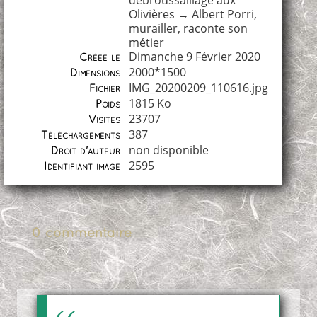
débroussaillage aux
Olivières
→
Albert Porri,
murailler, raconte son
métier
Dimanche 9 Février 2020
Créée le
2000*1500
Dimensions
IMG_20200209_110616.jpg
Fichier
1815 Ko
Poids
23707
Visites
387
Téléchargements
non disponible
Droit d'auteur
2595
Identifiant image
0 commentaire