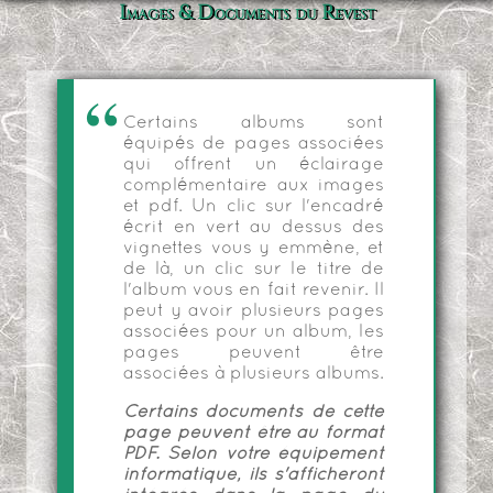
Images & Documents du Revest
Certains albums sont
équipés de pages associées
qui offrent un éclairage
complémentaire aux images
et pdf. Un clic sur l'encadré
écrit en vert au dessus des
vignettes vous y emmène, et
de là, un clic sur le titre de
l'album vous en fait revenir. Il
peut y avoir plusieurs pages
associées pour un album, les
pages peuvent être
associées à plusieurs albums.
Certains documents de cette
page peuvent être au format
PDF. Selon votre équipement
informatique, ils s'afficheront