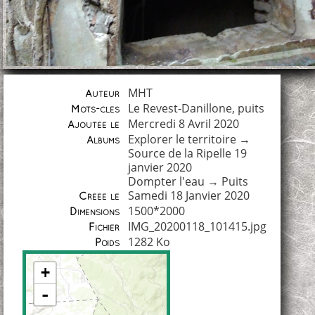
MHT
Auteur
Le Revest-Danillone
,
puits
Mots-clés
Mercredi 8 Avril 2020
Ajoutée le
Explorer le territoire
→
Albums
Source de la Ripelle 19
janvier 2020
Dompter l'eau
→
Puits
Samedi 18 Janvier 2020
Créée le
1500*2000
Dimensions
IMG_20200118_101415.jpg
Fichier
1282 Ko
Poids
+
-