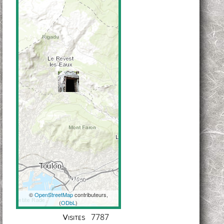
©
OpenStreetMap
contributeurs,
(
ODbL
)
Coordonnées
7787
Visites