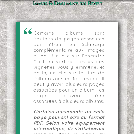
Images & Documents du Revest
Certains albums sont
équipés de pages associées
qui offrent un éclairage
complémentaire aux images
et pdf. Un clic sur l'encadré
écrit en vert au dessus des
vignettes vous y emmène, et
de là, un clic sur le titre de
l'album vous en fait revenir. Il
peut y avoir plusieurs pages
associées pour un album, les
pages peuvent être
associées à plusieurs albums.
Certains documents de cette
page peuvent être au format
PDF. Selon votre équipement
informatique, ils s'afficheront