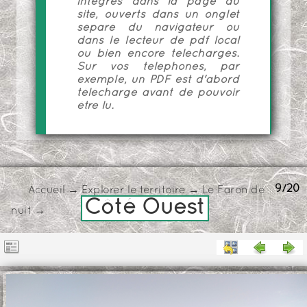
intégrés dans la page du
site, ouverts dans un onglet
séparé du navigateur ou
dans le lecteur de pdf local
ou bien encore téléchargés.
Sur vos téléphones, par
exemple, un PDF est d'abord
téléchargé avant de pouvoir
être lu.
9/20
Accueil
→
Explorer le territoire
→
Le Faron de
Côté Ouest
nuit
→