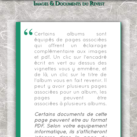
Images & Documents du Revest
Certains albums sont
équipés de pages associées
qui offrent un éclairage
complémentaire aux images
et pdf. Un clic sur l'encadré
écrit en vert au dessus des
vignettes vous y emmène, et
de là, un clic sur le titre de
l'album vous en fait revenir. Il
peut y avoir plusieurs pages
associées pour un album, les
pages peuvent être
associées à plusieurs albums.
Certains documents de cette
page peuvent être au format
PDF. Selon votre équipement
informatique, ils s'afficheront