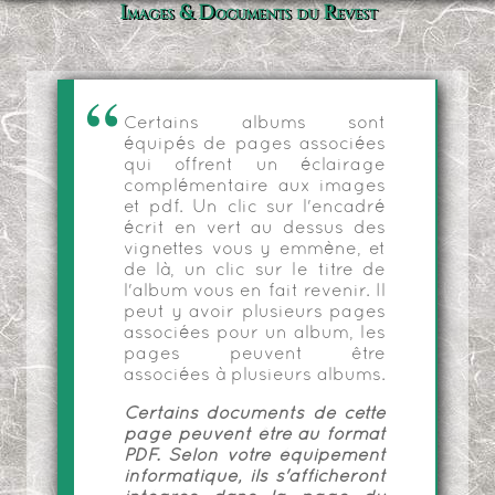
Images & Documents du Revest
Certains albums sont
équipés de pages associées
qui offrent un éclairage
complémentaire aux images
et pdf. Un clic sur l'encadré
écrit en vert au dessus des
vignettes vous y emmène, et
de là, un clic sur le titre de
l'album vous en fait revenir. Il
peut y avoir plusieurs pages
associées pour un album, les
pages peuvent être
associées à plusieurs albums.
Certains documents de cette
page peuvent être au format
PDF. Selon votre équipement
informatique, ils s'afficheront