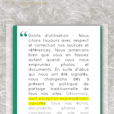
0 commentaire
Droits d'utilisation - Nous
citons toujours avec respect
et correction nos sources et
références. Nous aimerions
bien que vous en fassiez
autant quand vous nous
empruntez photos et
documents. En suite d'abus
qui nous ont été signalés,
nous changeons dès à
présent la politique de
partage traditionnelle de
tous nos sites.
Désormais,
sauf exception expressément
signalée
, tous nos écrits,
documents, photos et
conception de site sont