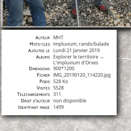
MHT
Auteur
impluvium
,
rando/balade
Mots-clés
Lundi 21 Janvier 2019
Ajoutée le
Explorer le territoire
→
Albums
L'impluvium d'Orves
900*1200
Dimensions
IMG_20190120_114220.jpg
Fichier
528 Ko
Poids
5528
Visites
311
Téléchargements
non disponible
Droit d'auteur
1499
Identifiant image