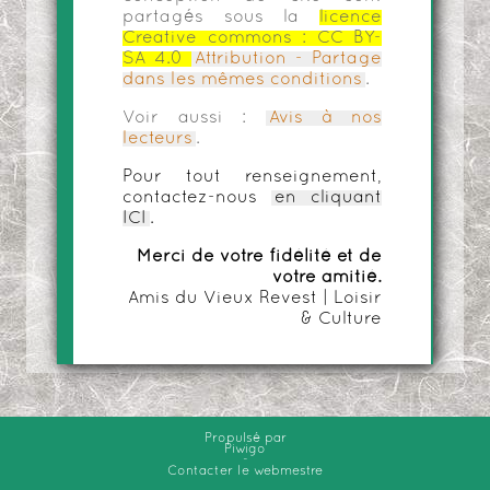
partagés sous la
licence
Creative commons :
CC BY-
SA 4.0
Attribution - Partage
dans les mêmes conditions
.
Voir aussi :
Avis à nos
lecteurs
.
Pour tout renseignement,
contactez-nous
en cliquant
ICI
.
Merci de votre fidélité et de
votre amitié.
Amis du Vieux Revest | Loisir
& Culture
Propulsé par
Piwigo
-
Contacter le webmestre