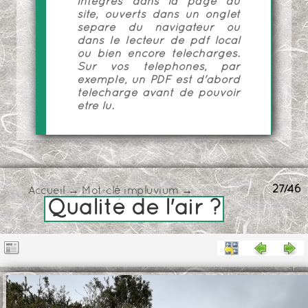
intégrés dans la page du
site, ouverts dans un onglet
séparé du navigateur ou
dans le lecteur de pdf local
ou bien encore téléchargés.
Sur vos téléphones, par
exemple, un PDF est d'abord
téléchargé avant de pouvoir
être lu.
27/46
Accueil
→
Mot-clé
impluvium
→
Qualité de l'air ?