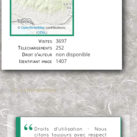
©
OpenStreetMap
contributeurs,
(
ODbL
)
Coordonnées
3697
Visites
252
Téléchargements
non disponible
Droit d'auteur
1407
Identifiant image
0 commentaire
Droits d'utilisation - Nous
citons toujours avec respect