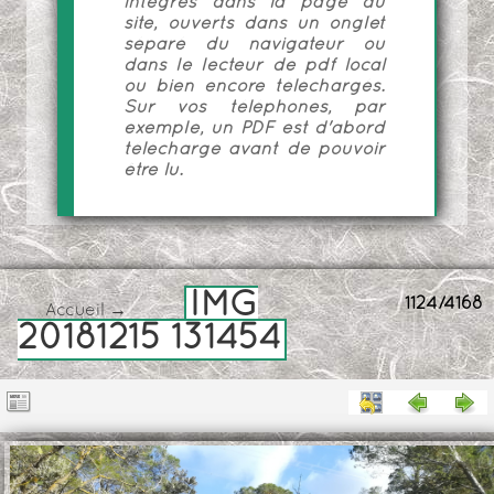
intégrés dans la page du
site, ouverts dans un onglet
séparé du navigateur ou
dans le lecteur de pdf local
ou bien encore téléchargés.
Sur vos téléphones, par
exemple, un PDF est d'abord
téléchargé avant de pouvoir
être lu.
IMG
1124/4168
Accueil
→
20181215 131454