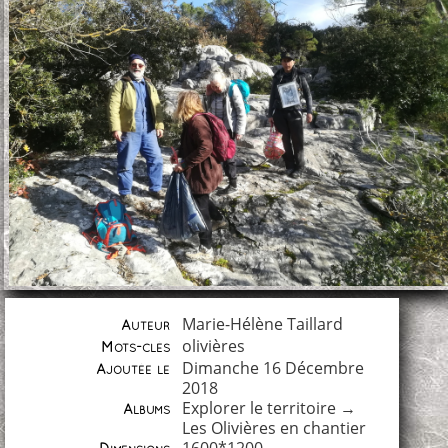
Marie-Hélène Taillard
Auteur
olivières
Mots-clés
Dimanche 16 Décembre
Ajoutée le
2018
Explorer le territoire
→
Albums
Les Olivières en chantier