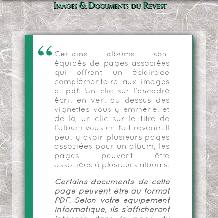
Images & Documents du Revest
Certains albums sont
équipés de pages associées
qui offrent un éclairage
complémentaire aux images
et pdf. Un clic sur l'encadré
écrit en vert au dessus des
vignettes vous y emmène, et
de là, un clic sur le titre de
l'album vous en fait revenir. Il
peut y avoir plusieurs pages
associées pour un album, les
pages peuvent être
associées à plusieurs albums.
Certains documents de cette
page peuvent être au format
PDF. Selon votre équipement
informatique, ils s'afficheront