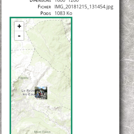
1600*1200
Dimensions
IMG_20181215_131454.jpg
Fichier
1083 Ko
Poids
+
-