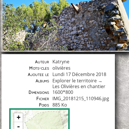
Katryne
Auteur
olivières
Mots-clés
Lundi 17 Décembre 2018
Ajoutée le
Explorer le territoire
→
Albums
Les Olivières en chantier
1600*800
Dimensions
IMG_20181215_110946.jpg
Fichier
885 Ko
Poids
+
-