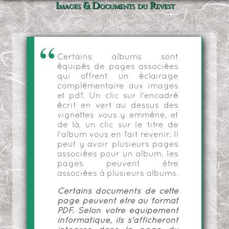
Images & Documents du Revest
Certains albums sont
équipés de pages associées
qui offrent un éclairage
complémentaire aux images
et pdf. Un clic sur l'encadré
écrit en vert au dessus des
vignettes vous y emmène, et
de là, un clic sur le titre de
l'album vous en fait revenir. Il
peut y avoir plusieurs pages
associées pour un album, les
pages peuvent être
associées à plusieurs albums.
Certains documents de cette
page peuvent être au format
PDF. Selon votre équipement
informatique, ils s'afficheront