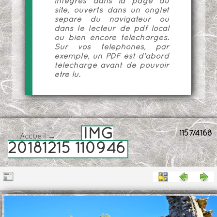
intégrés dans la page du
site, ouverts dans un onglet
séparé du navigateur ou
dans le lecteur de pdf local
ou bien encore téléchargés.
Sur vos téléphones, par
exemple, un PDF est d'abord
téléchargé avant de pouvoir
être lu.
IMG
1157/4168
Accueil
→
20181215 110946