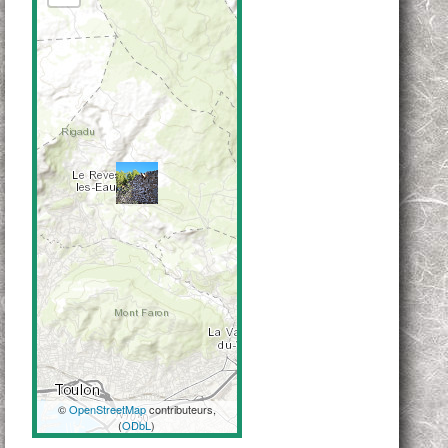
©
OpenStreetMap
contributeurs,
(
ODbL
)
Coordonnées