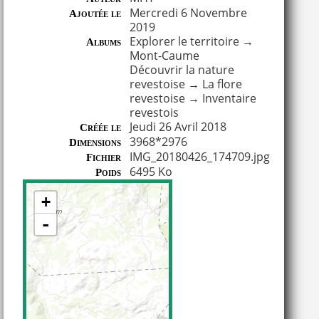
Mercredi 6 Novembre
Ajoutée le
2019
Explorer le territoire
→
Albums
Mont-Caume
Découvrir la nature
revestoise
→
La flore
revestoise
→
Inventaire
revestois
Jeudi 26 Avril 2018
Créée le
3968*2976
Dimensions
IMG_20180426_174709.jpg
Fichier
6495 Ko
Poids
+
-