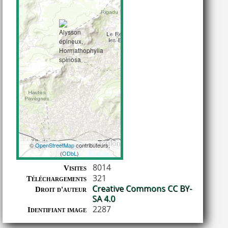
©
OpenStreetMap
contributeurs,
(
ODbL
)
Coordonnées
8014
Visites
321
Téléchargements
Creative Commons CC BY-
Droit d'auteur
SA 4.0
2287
Identifiant image