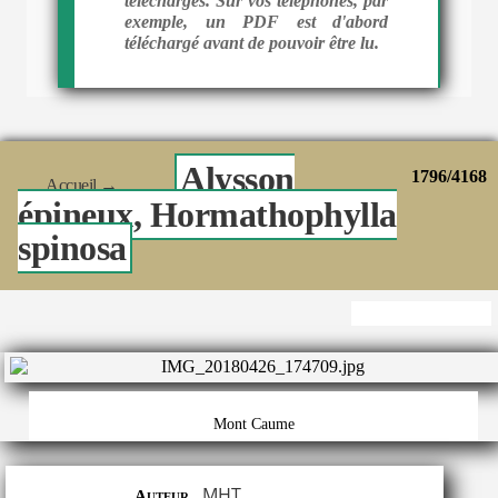
téléchargés. Sur vos téléphones, par
exemple, un PDF est d'abord
téléchargé avant de pouvoir être lu.
Alysson
1796/4168
Accueil
→
épineux, Hormathophylla
spinosa
Mont Caume
MHT
Auteur