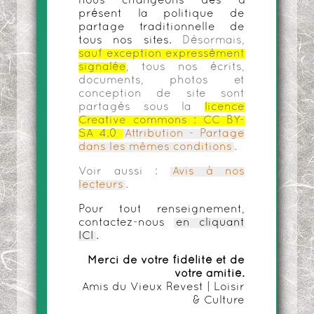
nous changeons dès à
présent la politique de
partage traditionnelle de
tous nos sites.
Désormais,
sauf exception expressément
signalée
, tous nos écrits,
documents, photos et
conception de site sont
partagés sous la
licence
Creative commons :
CC BY-
SA 4.0
Attribution - Partage
dans les mêmes conditions
.
Voir aussi :
Avis à nos
lecteurs
.
Pour tout renseignement,
contactez-nous
en cliquant
ICI
.
Merci de votre fidélité et de
votre amitié.
Amis du Vieux Revest | Loisir
& Culture