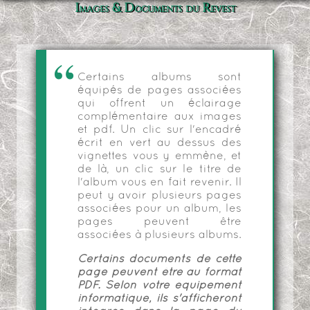
Images & Documents du Revest
Certains albums sont
équipés de pages associées
qui offrent un éclairage
complémentaire aux images
et pdf. Un clic sur l'encadré
écrit en vert au dessus des
vignettes vous y emmène, et
de là, un clic sur le titre de
l'album vous en fait revenir. Il
peut y avoir plusieurs pages
associées pour un album, les
pages peuvent être
associées à plusieurs albums.
Certains documents de cette
page peuvent être au format
PDF. Selon votre équipement
informatique, ils s'afficheront