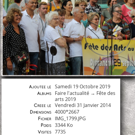
Samedi 19 Octobre 2019
Ajoutée le
Faire l'actualité
→
Fête des
Albums
arts 2019
Vendredi 31 Janvier 2014
Créée le
4000*2667
Dimensions
IMG_1799.JPG
Fichier
3344 Ko
Poids
7735
Visites