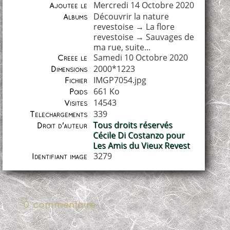
Mercredi 14 Octobre 2020
Ajoutée le
Découvrir la nature
Albums
revestoise
→
La flore
revestoise
→
Sauvages de
ma rue, suite...
Samedi 10 Octobre 2020
Créée le
2000*1223
Dimensions
IMGP7054.jpg
Fichier
661 Ko
Poids
14543
Visites
339
Téléchargements
Tous droits réservés
Droit d'auteur
Cécile Di Costanzo pour
Les Amis du Vieux Revest
3279
Identifiant image
0 commentaire