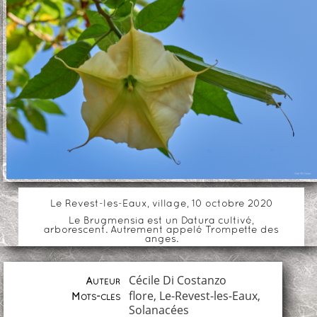
Le Revest-les-Eaux, village, 10 octobre 2020
Le Brugmensia est un Datura cultivé,
arborescent. Autrement appelé Trompette des
anges.
Cécile Di Costanzo
Auteur
flore
,
Le-Revest-les-Eaux
,
Mots-clés
Solanacées