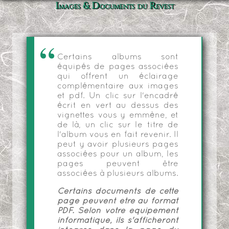
Images & Documents du Revest
Certains albums sont
équipés de pages associées
qui offrent un éclairage
complémentaire aux images
et pdf. Un clic sur l'encadré
écrit en vert au dessus des
vignettes vous y emmène, et
de là, un clic sur le titre de
l'album vous en fait revenir. Il
peut y avoir plusieurs pages
associées pour un album, les
pages peuvent être
associées à plusieurs albums.
Certains documents de cette
page peuvent être au format
PDF. Selon votre équipement
informatique, ils s'afficheront