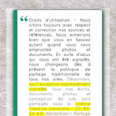
Droits d'utilisation - Nous
citons toujours avec respect
et correction nos sources et
références. Nous aimerions
bien que vous en fassiez
autant quand vous nous
empruntez photos et
documents. En suite d'abus
qui nous ont été signalés,
nous changeons dès à
présent la politique de
partage traditionnelle de
tous nos sites.
Désormais,
sauf exception expressément
signalée
, tous nos écrits,
documents, photos et
conception de site sont
partagés sous la
licence
Creative commons :
CC BY-
SA 4.0
Attribution - Partage