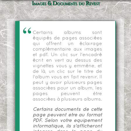
Images & Documents du Revest
Certains albums sont
équipés de pages associées
qui offrent un éclairage
complémentaire aux images
et pdf. Un clic sur l'encadré
écrit en vert au dessus des
vignettes vous y emmène, et
de là, un clic sur le titre de
l'album vous en fait revenir. Il
peut y avoir plusieurs pages
associées pour un album, les
pages peuvent être
associées à plusieurs albums.
Certains documents de cette
page peuvent être au format
PDF. Selon votre équipement
informatique, ils s'afficheront