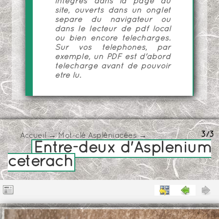
intégrés dans la page du
site, ouverts dans un onglet
séparé du navigateur ou
dans le lecteur de pdf local
ou bien encore téléchargés.
Sur vos téléphones, par
exemple, un PDF est d'abord
téléchargé avant de pouvoir
être lu.
3/3
Accueil
→
Mot-clé
Aspléniacées
→
Entre-deux d'Asplenium
ceterach