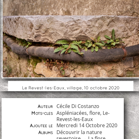
Le Revest-les-Eaux, village, 10 octobre 2020
Cécile Di Costanzo
Auteur
Aspléniacées
,
flore
,
Le-
Mots-clés
Revest-les-Eaux
Mercredi 14 Octobre 2020
Ajoutée le
Découvrir la nature
Albums
revestoise
→
La flore