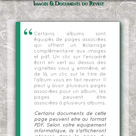
Images & Documents du Revest
Certains albums sont
équipés de pages associées
qui offrent un éclairage
complémentaire aux images
et pdf. Un clic sur l'encadré
écrit en vert au dessus des
vignettes vous y emmène, et
de là, un clic sur le titre de
l'album vous en fait revenir. Il
peut y avoir plusieurs pages
associées pour un album, les
pages peuvent être
associées à plusieurs albums.
Certains documents de cette
page peuvent être au format
PDF. Selon votre équipement
informatique, ils s'afficheront