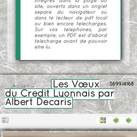
intégrés dans la page du
site, ouverts dans un onglet
séparé du navigateur ou
dans le lecteur de pdf local
ou bien encore téléchargés.
Sur vos téléphones, par
exemple, un PDF est d'abord
téléchargé avant de pouvoir
être lu.
Les Vœux
3699/4168
Accueil
→
du Crédit Lyonnais par
Albert Decaris