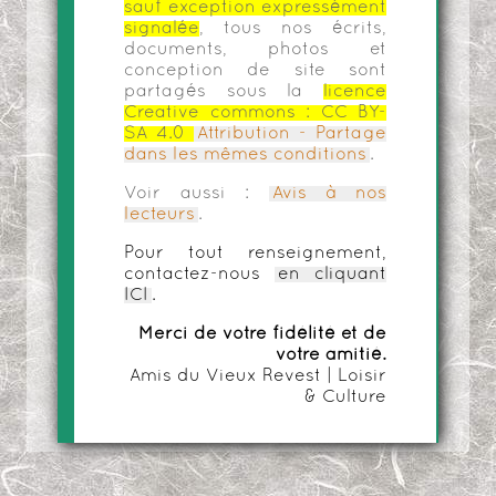
sauf exception expressément
signalée
, tous nos écrits,
documents, photos et
conception de site sont
partagés sous la
licence
Creative commons :
CC BY-
SA 4.0
Attribution - Partage
dans les mêmes conditions
.
Voir aussi :
Avis à nos
lecteurs
.
Pour tout renseignement,
contactez-nous
en cliquant
ICI
.
Merci de votre fidélité et de
votre amitié.
Amis du Vieux Revest | Loisir
& Culture