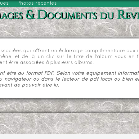
vues
Photos récentes
ages & Documents du Rev
sociées qui offrent un éclairage complémentaire aux im
e, et de là, un clic sur le titre de l'album vous en fa
nt être associées à plusieurs albums.
 être au format PDF. Selon votre équipement informatiq
u navigateur ou dans le lecteur de pdf local ou bien e
vant de pouvoir être lu.