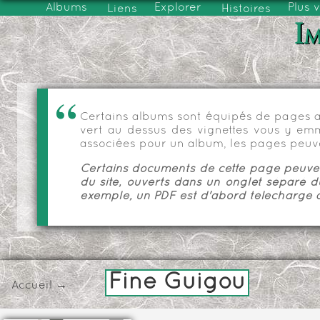
Albums
Explorer
Plus 
Liens
Histoires
Im
Certains albums sont équipés de pages as
vert au dessus des vignettes vous y emmèn
associées pour un album, les pages peuve
Certains documents de cette page peuvent
du site, ouverts dans un onglet séparé d
exemple, un PDF est d'abord téléchargé a
Fine Guigou
Accueil
→