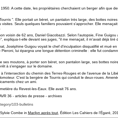
.
s 1950. A cette date, les propriétaires cherchaient un berger afin que 
urris ". Elle portait un béret, un pantalon très large, des bottes noires 
s visites. Seuls quelques familiers pouvaient s'approcher. Elle menaça
.
 son voisin de 62 ans, Daniel Giacobazzi. Selon l'autopsie, Fine Guigou 
 expliqua-t-elle devant ses juges, "il me menaçait, il m'avait déjà tiré d
at, Joséphine Guigou voyait le chef d'inculpation disqualifié et mué en
 Pieroni, lui épargna une longue détention criminelle : elle fut condamné
 de ses moutons, à porter son béret, son pantalon large, ses bottes noi
térêt à s'engager sur le domaine.
 à l'intersection du chemin des Terres-Rouges et de l'avenue de la Libé
clomoteur. C'est la bergère de Tourris qui conduit le deux-roues. Amen
dicaments chez un ami.
imetière du Revest-les-Eaux. Elle avait 76 ans.
VR 36 - articles de presse - archives
ategory/103-bulletins
 Sylvie Combe in
Marilyn après tout
, Édition Les Cahiers de l'Égaré, 20