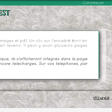
Connexion
est
ages et pdf. Un clic sur l'encadré écrit en
it revenir. Il peut y avoir plusieurs pages
ue, ils s'afficheront intégrés dans la page
ncore téléchargés. Sur vos téléphones, par
132/4168