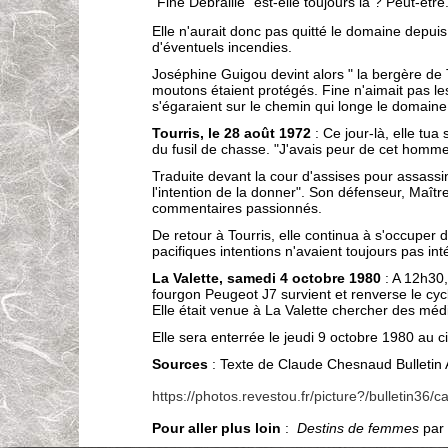
"Fine Débraille" est-elle toujours là ? Peut-être
Elle n'aurait donc pas quitté le domaine depui
d'éventuels incendies.
Joséphine Guigou devint alors " la bergère de To
moutons étaient protégés. Fine n'aimait pas le
s'égaraient sur le chemin qui longe le domaine
Tourris, le 28 août 1972
: Ce jour-là, elle tua
du fusil de chasse. "J'avais peur de cet homme",
Traduite devant la cour d'assises pour assassin
l'intention de la donner". Son défenseur, Maître
commentaires passionnés.
De retour à Tourris, elle continua à s'occuper
pacifiques intentions n'avaient toujours pas in
La Valette, samedi 4 octobre 1980
: A 12h30,
fourgon Peugeot J7 survient et renverse le cy
Elle était venue à La Valette chercher des mé
Elle sera enterrée le jeudi 9 octobre 1980 au c
Sources
: Texte de Claude Chesnaud Bulletin A
https://photos.revestou.fr/picture?/bulletin36/c
Pour aller plus loin
:
Destins de femmes
par