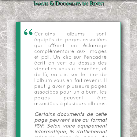
Images & Documents du Revest
Certains albums sont
équipés de pages associées
qui offrent un éclairage
complémentaire aux images
et pdf. Un clic sur l'encadré
écrit en vert au dessus des
vignettes vous y emmène, et
de là, un clic sur le titre de
l'album vous en fait revenir. Il
peut y avoir plusieurs pages
associées pour un album, les
pages peuvent être
associées à plusieurs albums.
Certains documents de cette
page peuvent être au format
PDF. Selon votre équipement
informatique, ils s'afficheront