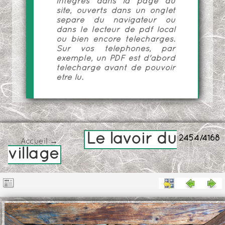
intégrés dans la page du
site, ouverts dans un onglet
séparé du navigateur ou
dans le lecteur de pdf local
ou bien encore téléchargés.
Sur vos téléphones, par
exemple, un PDF est d'abord
téléchargé avant de pouvoir
être lu.
Le lavoir du
2454/4168
Accueil
→
village