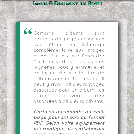
Images & Documents du Revest
Certains albums sont
équipés de pages associées
qui offrent un éclairage
complémentaire aux images
et pdf. Un clic sur l'encadré
écrit en vert au dessus des
vignettes vous y emmène, et
de là, un clic sur le titre de
l'album vous en fait revenir. Il
peut y avoir plusieurs pages
associées pour un album, les
pages peuvent être
associées à plusieurs albums.
Certains documents de cette
page peuvent être au format
PDF. Selon votre équipement
informatique, ils s'afficheront