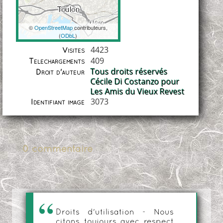
©
OpenStreetMap
contributeurs,
(
ODbL
)
Coordonnées
4423
Visites
409
Téléchargements
Tous droits réservés
Droit d'auteur
Cécile Di Costanzo pour
Les Amis du Vieux Revest
3073
Identifiant image
0 commentaire
Droits d'utilisation - Nous
citons toujours avec respect