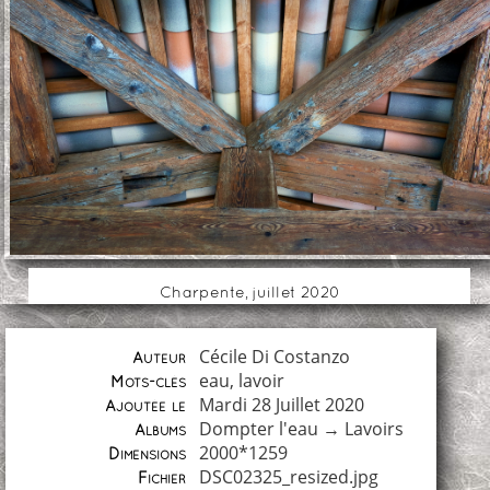
Charpente, juillet 2020
Cécile Di Costanzo
Auteur
eau
,
lavoir
Mots-clés
Mardi 28 Juillet 2020
Ajoutée le
Dompter l'eau
→
Lavoirs
Albums
2000*1259
Dimensions
DSC02325_resized.jpg
Fichier