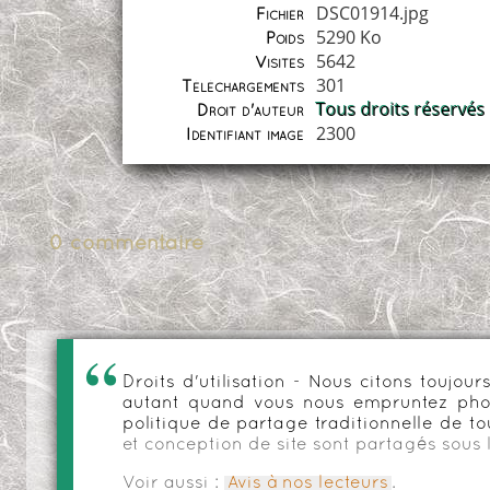
DSC01914.jpg
Fichier
5290 Ko
Poids
5642
Visites
301
Téléchargements
Tous droits réservés
Droit d'auteur
2300
Identifiant image
0 commentaire
Droits d'utilisation - Nous citons toujo
autant quand vous nous empruntez phot
politique de partage traditionnelle de to
et conception de site sont partagés sous 
Voir aussi :
Avis à nos lecteurs
.