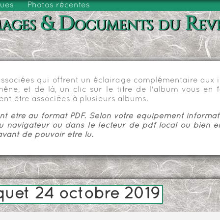
vues
Photos récentes
ages & Documents du Rev
sociées qui offrent un éclairage complémentaire aux im
e, et de là, un clic sur le titre de l'album vous en fa
nt être associées à plusieurs albums.
 être au format PDF. Selon votre équipement informatiq
u navigateur ou dans le lecteur de pdf local ou bien e
vant de pouvoir être lu.
quet 24 octobre 2019