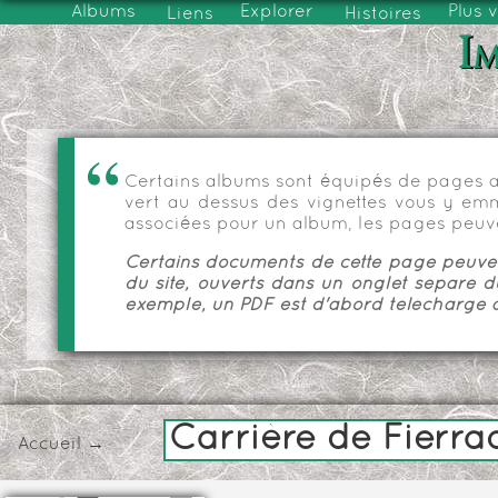
Albums
Explorer
Plus 
Liens
Histoires
Im
Certains albums sont équipés de pages as
vert au dessus des vignettes vous y emmèn
associées pour un album, les pages peuve
Certains documents de cette page peuvent
du site, ouverts dans un onglet séparé d
exemple, un PDF est d'abord téléchargé a
Carrière de Fierra
Accueil
→