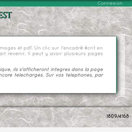
Connexion
est
ages et pdf. Un clic sur l'encadré écrit en
it revenir. Il peut y avoir plusieurs pages
ue, ils s'afficheront intégrés dans la page
ncore téléchargés. Sur vos téléphones, par
1809/4168