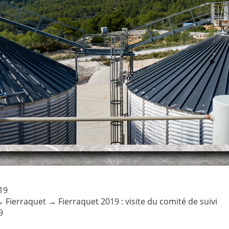
19
→
Fierraquet
→
Fierraquet 2019 : visite du comité de suivi
9