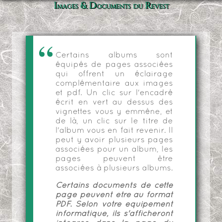
Images & Documents du Revest
Certains albums sont
équipés de pages associées
qui offrent un éclairage
complémentaire aux images
et pdf. Un clic sur l'encadré
écrit en vert au dessus des
vignettes vous y emmène, et
de là, un clic sur le titre de
l'album vous en fait revenir. Il
peut y avoir plusieurs pages
associées pour un album, les
pages peuvent être
associées à plusieurs albums.
Certains documents de cette
page peuvent être au format
PDF. Selon votre équipement
informatique, ils s'afficheront