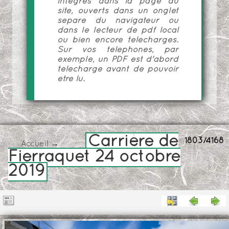
intégrés dans la page du
site, ouverts dans un onglet
séparé du navigateur ou
dans le lecteur de pdf local
ou bien encore téléchargés.
Sur vos téléphones, par
exemple, un PDF est d'abord
téléchargé avant de pouvoir
être lu.
Carrière de
1803/4168
Accueil
→
Fierraquet 24 octobre
2019