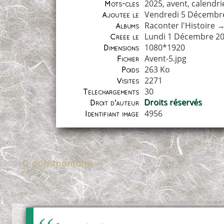
2025
,
avent
,
calendri
Mots-clés
Vendredi 5 Décembr
Ajoutée le
Raconter l'Histoire
Albums
Lundi 1 Décembre 2
Créée le
1080*1920
Dimensions
Avent-5.jpg
Fichier
263 Ko
Poids
2271
Visites
30
Téléchargements
Droits réservés
Droit d'auteur
4956
Identifiant image
0 commentaire