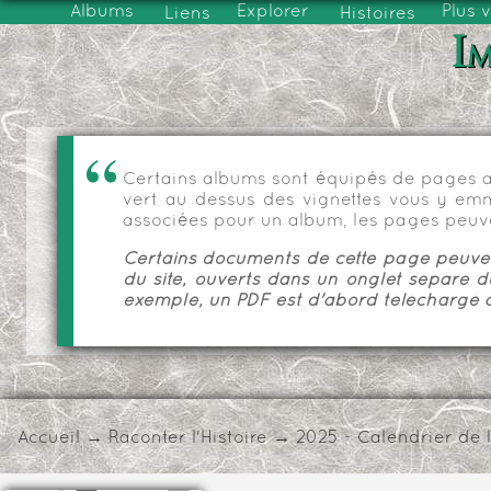
Albums
Explorer
Plus 
Liens
Histoires
Im
Certains albums sont équipés de pages as
vert au dessus des vignettes vous y emmèn
associées pour un album, les pages peuve
Certains documents de cette page peuvent
du site, ouverts dans un onglet séparé d
exemple, un PDF est d'abord téléchargé a
Accueil
→
Raconter l'Histoire
→
2025 - Calendrier de 