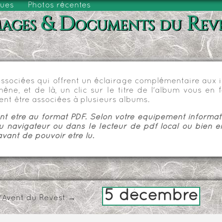
vues
Photos récentes
ages & Documents du Rev
sociées qui offrent un éclairage complémentaire aux im
e, et de là, un clic sur le titre de l'album vous en fa
nt être associées à plusieurs albums.
 être au format PDF. Selon votre équipement informatiq
u navigateur ou dans le lecteur de pdf local ou bien e
vant de pouvoir être lu.
5 décembre
l'Avent du Revest
→