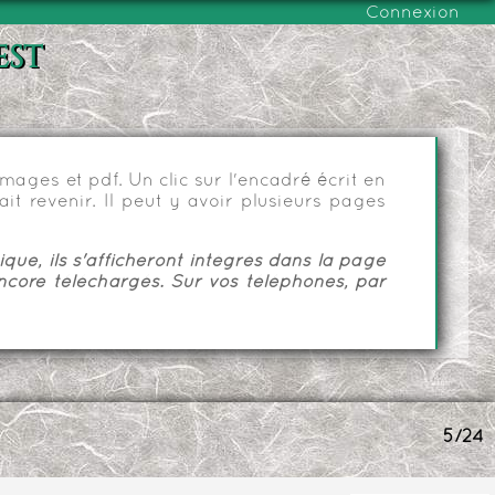
Connexion
est
ages et pdf. Un clic sur l'encadré écrit en
it revenir. Il peut y avoir plusieurs pages
ue, ils s'afficheront intégrés dans la page
ncore téléchargés. Sur vos téléphones, par
5/24