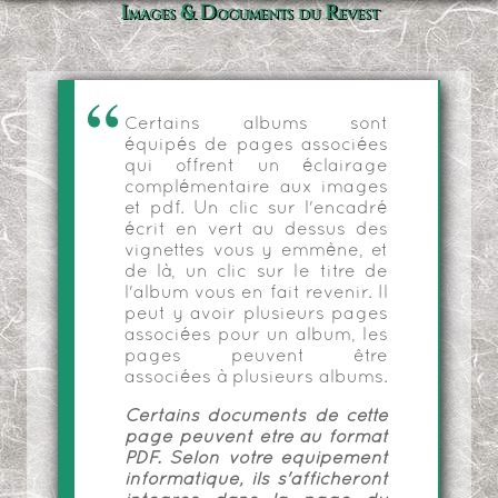
Images & Documents du Revest
Certains albums sont
équipés de pages associées
qui offrent un éclairage
complémentaire aux images
et pdf. Un clic sur l'encadré
écrit en vert au dessus des
vignettes vous y emmène, et
de là, un clic sur le titre de
l'album vous en fait revenir. Il
peut y avoir plusieurs pages
associées pour un album, les
pages peuvent être
associées à plusieurs albums.
Certains documents de cette
page peuvent être au format
PDF. Selon votre équipement
informatique, ils s'afficheront