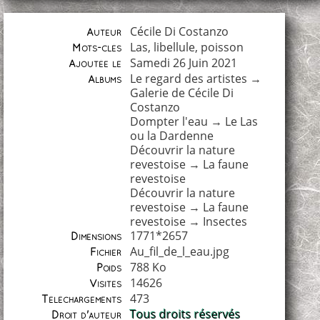
Cécile Di Costanzo
Auteur
Las
,
libellule
,
poisson
Mots-clés
Samedi 26 Juin 2021
Ajoutée le
Le regard des artistes
→
Albums
Galerie de Cécile Di
Costanzo
Dompter l'eau
→
Le Las
ou la Dardenne
Découvrir la nature
revestoise
→
La faune
revestoise
Découvrir la nature
revestoise
→
La faune
revestoise
→
Insectes
1771*2657
Dimensions
Au_fil_de_l_eau.jpg
Fichier
788 Ko
Poids
14626
Visites
473
Téléchargements
Tous droits réservés
Droit d'auteur