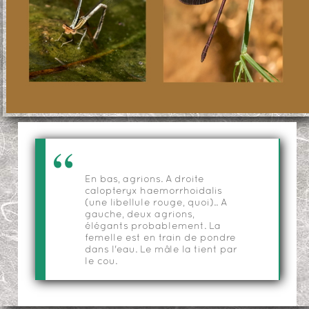
En bas, agrions. A droite
calopteryx haemorrhoidalis
(une libellule rouge, quoi).. A
gauche, deux agrions,
élégants probablement. La
femelle est en train de pondre
dans l'eau. Le mâle la tient par
le cou.