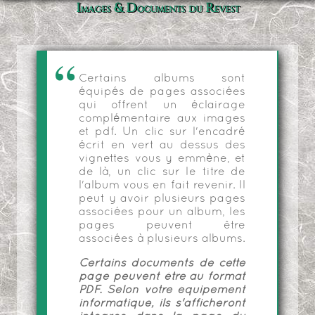
Images & Documents du Revest
Certains albums sont
équipés de pages associées
qui offrent un éclairage
complémentaire aux images
et pdf. Un clic sur l'encadré
écrit en vert au dessus des
vignettes vous y emmène, et
de là, un clic sur le titre de
l'album vous en fait revenir. Il
peut y avoir plusieurs pages
associées pour un album, les
pages peuvent être
associées à plusieurs albums.
Certains documents de cette
page peuvent être au format
PDF. Selon votre équipement
informatique, ils s'afficheront