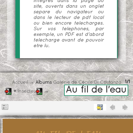
intégrés dans la page du
site, ouverts dans un onglet
séparé du navigateur ou
dans le lecteur de pdf local
ou bien encore téléchargés.
Sur vos téléphones, par
exemple, un PDF est d'abord
téléchargé avant de pouvoir
être lu.
1/1
Accueil
→ Albums
Galerie de Cécile Di Costanzo
Au fil de l'eau
+
Insectes
→