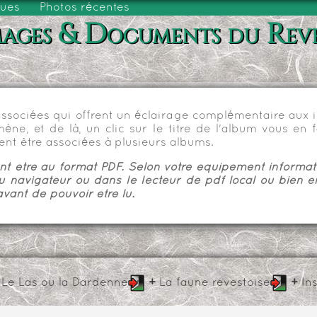
vues
Photos récentes
ages & Documents du Rev
sociées qui offrent un éclairage complémentaire aux im
e, et de là, un clic sur le titre de l'album vous en fa
nt être associées à plusieurs albums.
 être au format PDF. Selon votre équipement informatiq
u navigateur ou dans le lecteur de pdf local ou bien e
vant de pouvoir être lu.
+
Le Las ou la Dardenne
+
La faune revestoise
+
In