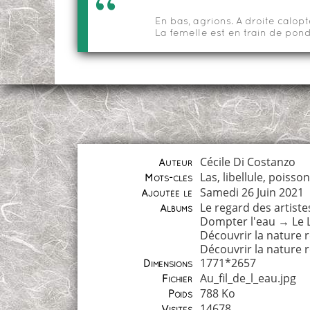
En bas, agrions. A droite calop
La femelle est en train de pondr
Cécile Di Costanzo
Auteur
Las
,
libellule
,
poisson
Mots-clés
Samedi 26 Juin 2021
Ajoutée le
Le regard des artiste
Albums
Dompter l'eau
→
Le 
Découvrir la nature 
Découvrir la nature 
1771*2657
Dimensions
Au_fil_de_l_eau.jpg
Fichier
788 Ko
Poids
14678