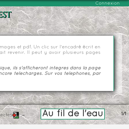
Connexion
est
ages et pdf. Un clic sur l'encadré écrit en
it revenir. Il peut y avoir plusieurs pages
ue, ils s'afficheront intégrés dans la page
ncore téléchargés. Sur vos téléphones, par
Au fil de l'eau
1/1
sectes
→