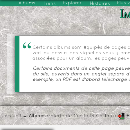
Albums
Explorer
Plus 
Liens
Histoires
Im
Certains albums sont équipés de pages as
vert au dessus des vignettes vous y emmèn
associées pour un album, les pages peuve
Certains documents de cette page peuvent
du site, ouverts dans un onglet séparé d
exemple, un PDF est d'abord téléchargé a
Accueil
→ Albums
Galerie de Cécile Di Costanzo