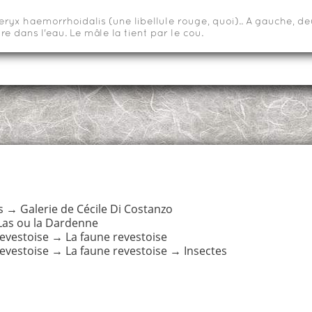
teryx haemorrhoidalis (une libellule rouge, quoi).. A gauche, 
e dans l'eau. Le mâle la tient par le cou.
s
→
Galerie de Cécile Di Costanzo
Las ou la Dardenne
revestoise
→
La faune revestoise
revestoise
→
La faune revestoise
→
Insectes