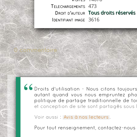
Visites
473
Téléchargements
Tous droits réservés
Droit d'auteur
3616
Identifiant image
0 commentaire
Droits d'utilisation - Nous citons toujo
autant quand vous nous empruntez phot
politique de partage traditionnelle de to
et conception de site sont partagés sous 
Voir aussi :
Avis à nos lecteurs
.
Pour tout renseignement, contactez-nous