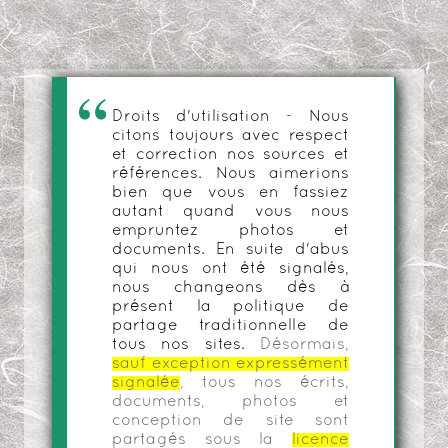
Droits d'utilisation - Nous
citons toujours avec respect
et correction nos sources et
références. Nous aimerions
bien que vous en fassiez
autant quand vous nous
empruntez photos et
documents. En suite d'abus
qui nous ont été signalés,
nous changeons dès à
présent la politique de
partage traditionnelle de
tous nos sites.
Désormais,
sauf exception expressément
signalée
, tous nos écrits,
documents, photos et
conception de site sont
partagés sous la
licence