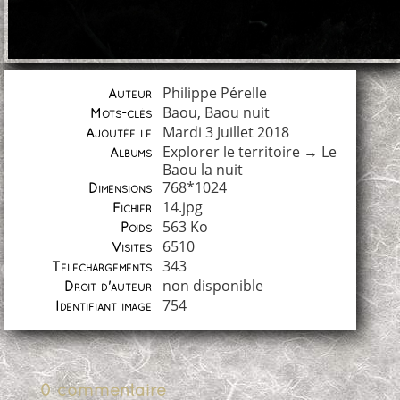
Philippe Pérelle
Auteur
Baou
,
Baou nuit
Mots-clés
Mardi 3 Juillet 2018
Ajoutée le
Explorer le territoire
→
Le
Albums
Baou la nuit
768*1024
Dimensions
14.jpg
Fichier
563 Ko
Poids
6510
Visites
343
Téléchargements
non disponible
Droit d'auteur
754
Identifiant image
0 commentaire