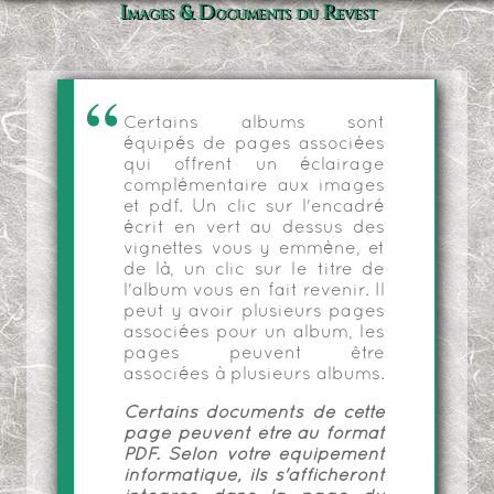
Images & Documents du Revest
Certains albums sont
équipés de pages associées
qui offrent un éclairage
complémentaire aux images
et pdf. Un clic sur l'encadré
écrit en vert au dessus des
vignettes vous y emmène, et
de là, un clic sur le titre de
l'album vous en fait revenir. Il
peut y avoir plusieurs pages
associées pour un album, les
pages peuvent être
associées à plusieurs albums.
Certains documents de cette
page peuvent être au format
PDF. Selon votre équipement
informatique, ils s'afficheront