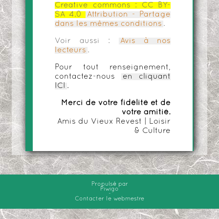
Creative commons :
CC BY-
SA 4.0
Attribution - Partage
dans les mêmes conditions
.
Voir aussi :
Avis à nos
lecteurs
.
Pour tout renseignement,
contactez-nous
en cliquant
ICI
.
Merci de votre fidélité et de
votre amitié.
Amis du Vieux Revest | Loisir
& Culture
Propulsé par
Piwigo
-
Contacter le webmestre