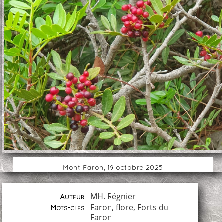
Mont Faron, 19 octobre 2025
MH. Régnier
Auteur
Faron
,
flore
,
Forts du
Mots-clés
Faron