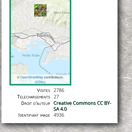
©
OpenStreetMap
contributeurs,
(
ODbL
)
Coordonnées
2786
Visites
27
Téléchargements
Creative Commons CC BY-
Droit d'auteur
SA 4.0
4936
Identifiant image