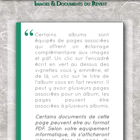
Images & Documents du Revest
Certains albums sont
équipés de pages associées
qui offrent un éclairage
complémentaire aux images
et pdf. Un clic sur l'encadré
écrit en vert au dessus des
vignettes vous y emmène, et
de là, un clic sur le titre de
l'album vous en fait revenir. Il
peut y avoir plusieurs pages
associées pour un album, les
pages peuvent être
associées à plusieurs albums.
Certains documents de cette
page peuvent être au format
PDF. Selon votre équipement
informatique, ils s'afficheront