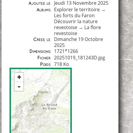
Jeudi 13 Novembre 2025
Ajoutée le
Explorer le territoire
→
Albums
Les forts du Faron
Découvrir la nature
revestoise
→
La flore
revestoise
Dimanche 19 Octobre
Créée le
2025
1721*1266
Dimensions
20251019_181243D.jpg
Fichier
718 Ko
Poids
+
-