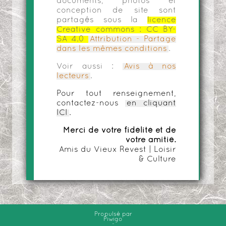
documents, photos et
conception de site sont
partagés sous la
licence
Creative commons :
CC BY-
SA 4.0
Attribution - Partage
dans les mêmes conditions
.
Voir aussi :
Avis à nos
lecteurs
.
Pour tout renseignement,
contactez-nous
en cliquant
ICI
.
Merci de votre fidélité et de
votre amitié.
Amis du Vieux Revest | Loisir
& Culture
Propulsé par
Piwigo
-