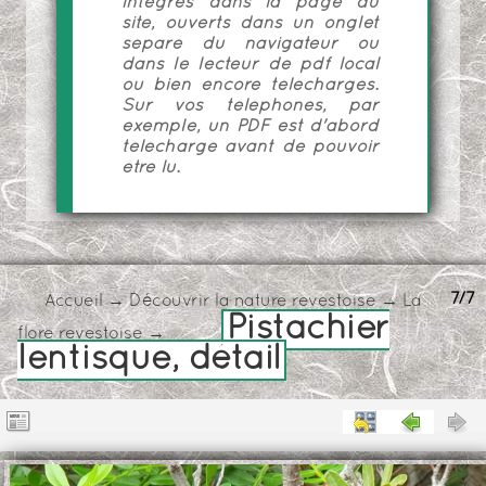
intégrés dans la page du
site, ouverts dans un onglet
séparé du navigateur ou
dans le lecteur de pdf local
ou bien encore téléchargés.
Sur vos téléphones, par
exemple, un PDF est d'abord
téléchargé avant de pouvoir
être lu.
7/7
Accueil
→
Découvrir la nature revestoise
→
La
Pistachier
flore revestoise
→
lentisque, détail