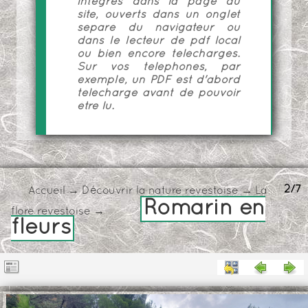
intégrés dans la page du
site, ouverts dans un onglet
séparé du navigateur ou
dans le lecteur de pdf local
ou bien encore téléchargés.
Sur vos téléphones, par
exemple, un PDF est d'abord
téléchargé avant de pouvoir
être lu.
2/7
Accueil
→
Découvrir la nature revestoise
→
La
Romarin en
flore revestoise
→
fleurs