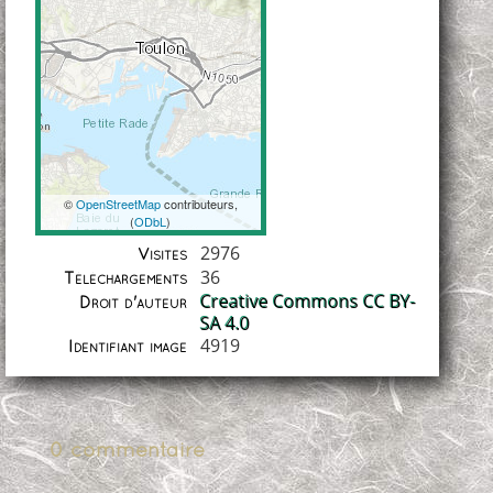
©
OpenStreetMap
contributeurs,
(
ODbL
)
Coordonnées
2976
Visites
36
Téléchargements
Creative Commons CC BY-
Droit d'auteur
SA 4.0
4919
Identifiant image
0 commentaire