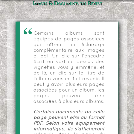
Images & Documents du Revest
Certains albums sont
équipés de pages associées
qui offrent un éclairage
complémentaire aux images
et pdf. Un clic sur l'encadré
écrit en vert au dessus des
vignettes vous y emmène, et
de là, un clic sur le titre de
l'album vous en fait revenir. Il
peut y avoir plusieurs pages
associées pour un album, les
pages peuvent être
associées à plusieurs albums.
Certains documents de cette
page peuvent être au format
PDF. Selon votre équipement
informatique, ils s'afficheront