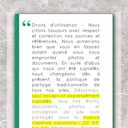
Droits d'utilisation - Nous
citons toujours avec respect
et correction nos sources et
références. Nous aimerions
bien que vous en fassiez
autant quand vous nous
empruntez photos et
documents. En suite d'abus
qui nous ont été signalés,
nous changeons dès à
présent la politique de
partage traditionnelle de
tous nos sites.
Désormais,
sauf exception expressément
signalée
, tous nos écrits,
documents, photos et
conception de site sont
partagés sous la
licence
Creative commons :
CC BY-