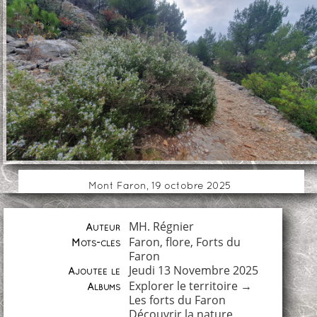
Mont Faron, 19 octobre 2025
MH. Régnier
Auteur
Faron
,
flore
,
Forts du
Mots-clés
Faron
Jeudi 13 Novembre 2025
Ajoutée le
Explorer le territoire
→
Albums
Les forts du Faron
Découvrir la nature