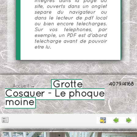
intégrés dans la page du
site, ouverts dans un onglet
séparé du navigateur ou
dans le lecteur de pdf local
ou bien encore téléchargés.
Sur vos téléphones, par
exemple, un PDF est d'abord
téléchargé avant de pouvoir
être lu.
Grotte
4079/4168
Accueil
→
Cosquer - Le phoque
moine