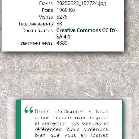
20250923_152724.jpg
Fichier
1968 Ko
Poids
5275
Visites
38
Téléchargements
Creative Commons CC BY-
Droit d'auteur
SA 4.0
4889
Identifiant image
0 commentaire
Droits d'utilisation - Nous
citons toujours avec respect
et correction nos sources et
références. Nous aimerions
bien que vous en fassiez