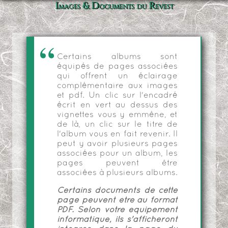
Images & Documents du Revest
Certains albums sont
équipés de pages associées
qui offrent un éclairage
complémentaire aux images
et pdf. Un clic sur l'encadré
écrit en vert au dessus des
vignettes vous y emmène, et
de là, un clic sur le titre de
l'album vous en fait revenir. Il
peut y avoir plusieurs pages
associées pour un album, les
pages peuvent être
associées à plusieurs albums.
Certains documents de cette
page peuvent être au format
PDF. Selon votre équipement
informatique, ils s'afficheront