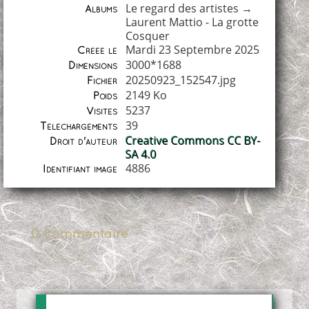
Le regard des artistes
→
Albums
Laurent Mattio - La grotte
Cosquer
Mardi 23 Septembre 2025
Créée le
3000*1688
Dimensions
20250923_152547.jpg
Fichier
2149 Ko
Poids
5237
Visites
39
Téléchargements
Creative Commons CC BY-
Droit d'auteur
SA 4.0
4886
Identifiant image
0 commentaire