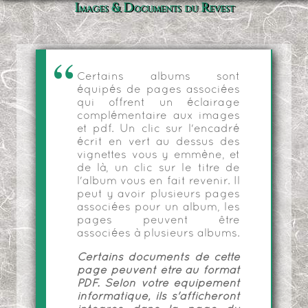
Images & Documents du Revest
Certains albums sont
équipés de pages associées
qui offrent un éclairage
complémentaire aux images
et pdf. Un clic sur l'encadré
écrit en vert au dessus des
vignettes vous y emmène, et
de là, un clic sur le titre de
l'album vous en fait revenir. Il
peut y avoir plusieurs pages
associées pour un album, les
pages peuvent être
associées à plusieurs albums.
Certains documents de cette
page peuvent être au format
PDF. Selon votre équipement
informatique, ils s'afficheront