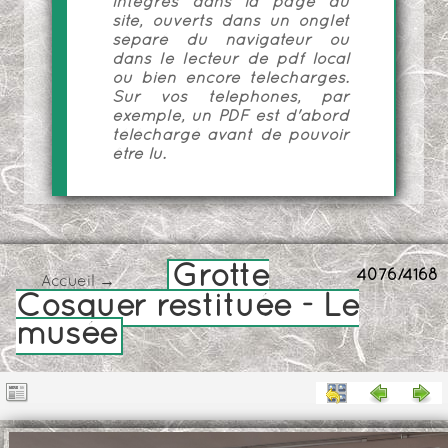
intégrés dans la page du
site, ouverts dans un onglet
séparé du navigateur ou
dans le lecteur de pdf local
ou bien encore téléchargés.
Sur vos téléphones, par
exemple, un PDF est d'abord
téléchargé avant de pouvoir
être lu.
Grotte
4076/4168
Accueil
→
Cosquer restituée - Le
musée