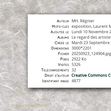
MH. Régnier
Auteur
exposition
,
Laurent M
Mots-clés
Lundi 10 Novembre 
Ajoutée le
Le regard des artiste
Albums
Mardi 23 Septembre
Créée le
3000*2201
Dimensions
20250923_124904.jp
Fichier
2922 Ko
Poids
5326
Visites
32
Téléchargements
Creative Commons CC
Droit d'auteur
4877
Identifiant image
0 commentaire