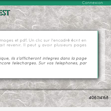
Connexion
est
ages et pdf. Un clic sur l'encadré écrit en
it revenir. Il peut y avoir plusieurs pages
ue, ils s'afficheront intégrés dans la page
ncore téléchargés. Sur vos téléphones, par
4067/4168