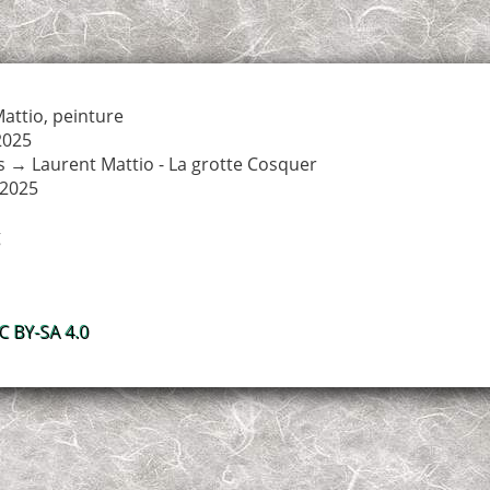
attio
,
peinture
2025
s
→
Laurent Mattio - La grotte Cosquer
 2025
g
 BY-SA 4.0