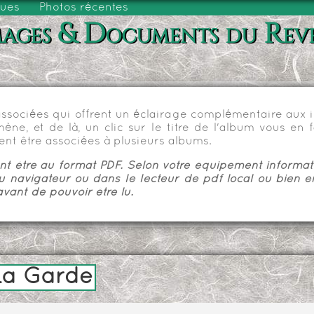
vues
Photos récentes
ages & Documents du Rev
sociées qui offrent un éclairage complémentaire aux im
e, et de là, un clic sur le titre de l'album vous en fa
nt être associées à plusieurs albums.
 être au format PDF. Selon votre équipement informatiq
u navigateur ou dans le lecteur de pdf local ou bien e
vant de pouvoir être lu.
 La Garde