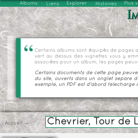
Albums
Explorer
Plus 
Liens
Histoires
Im
Certains albums sont équipés de pages as
vert au dessus des vignettes vous y emmèn
associées pour un album, les pages peuve
Certains documents de cette page peuvent
du site, ouverts dans un onglet séparé d
exemple, un PDF est d'abord téléchargé a
Chevrier, Tour de
Accueil
→