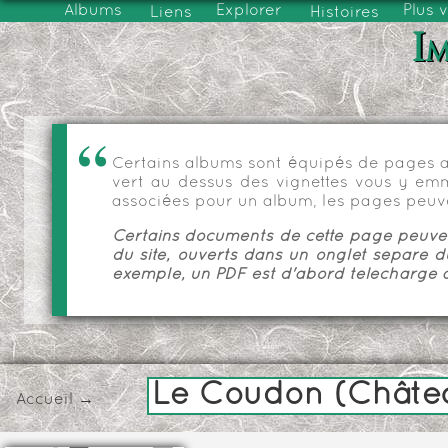
Albums
Explorer
Plus 
Liens
Histoires
Im
Certains albums sont équipés de pages as
vert au dessus des vignettes vous y emmèn
associées pour un album, les pages peuve
Certains documents de cette page peuvent
du site, ouverts dans un onglet séparé d
exemple, un PDF est d'abord téléchargé a
Le Coudon (Châtea
Accueil
→