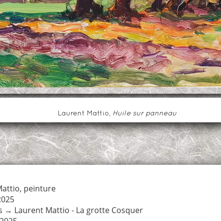
Laurent Mattio,
Huile sur panneau
attio
,
peinture
2025
s
→
Laurent Mattio - La grotte Cosquer