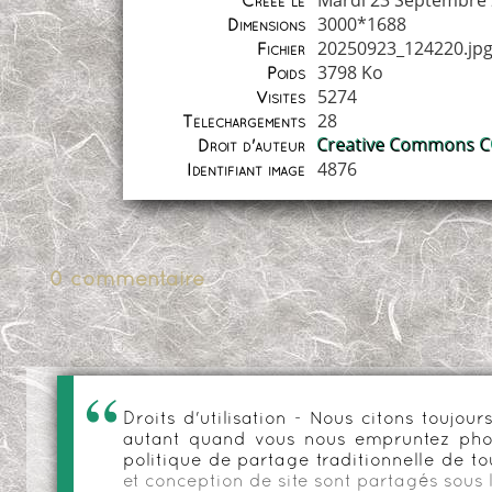
Mardi 23 Septembre
Créée le
3000*1688
Dimensions
20250923_124220.jp
Fichier
3798 Ko
Poids
5274
Visites
28
Téléchargements
Creative Commons CC
Droit d'auteur
4876
Identifiant image
0 commentaire
Droits d'utilisation - Nous citons toujo
autant quand vous nous empruntez phot
politique de partage traditionnelle de to
et conception de site sont partagés sous 