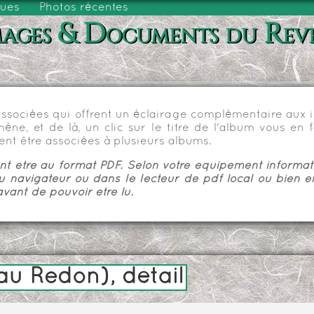
vues
Photos récentes
ages & Documents du Rev
sociées qui offrent un éclairage complémentaire aux im
e, et de là, un clic sur le titre de l'album vous en fa
nt être associées à plusieurs albums.
 être au format PDF. Selon votre équipement informatiq
u navigateur ou dans le lecteur de pdf local ou bien e
vant de pouvoir être lu.
u Redon), détail