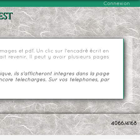
Connexion
est
ages et pdf. Un clic sur l'encadré écrit en
it revenir. Il peut y avoir plusieurs pages
ue, ils s'afficheront intégrés dans la page
ncore téléchargés. Sur vos téléphones, par
4066/4168