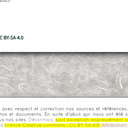
 2025
g
 BY-SA 4.0
urs avec respect et correction nos sources et référenc
os et documents. En suite d'abus qui nous ont été s
us nos sites.
Désormais,
sauf exception expressément s
la
licence Creative commons :
CC BY-SA 4.0
Attributio