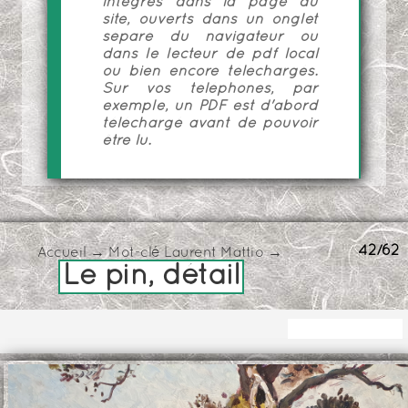
intégrés dans la page du
site, ouverts dans un onglet
séparé du navigateur ou
dans le lecteur de pdf local
ou bien encore téléchargés.
Sur vos téléphones, par
exemple, un PDF est d'abord
téléchargé avant de pouvoir
être lu.
42/62
Accueil
→
Mot-clé
Laurent Mattio
→
Le pin, détail