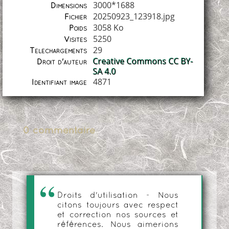
3000*1688
Dimensions
20250923_123918.jpg
Fichier
3058 Ko
Poids
5250
Visites
29
Téléchargements
Creative Commons CC BY-
Droit d'auteur
SA 4.0
4871
Identifiant image
0 commentaire
Droits d'utilisation - Nous
citons toujours avec respect
et correction nos sources et
références. Nous aimerions