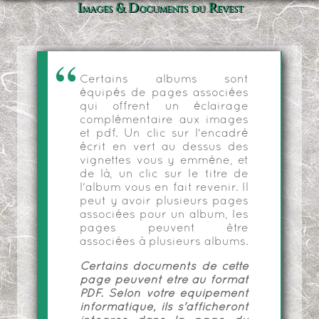
Images & Documents du Revest
Certains albums sont
équipés de pages associées
qui offrent un éclairage
complémentaire aux images
et pdf. Un clic sur l'encadré
écrit en vert au dessus des
vignettes vous y emmène, et
de là, un clic sur le titre de
l'album vous en fait revenir. Il
peut y avoir plusieurs pages
associées pour un album, les
pages peuvent être
associées à plusieurs albums.
Certains documents de cette
page peuvent être au format
PDF. Selon votre équipement
informatique, ils s'afficheront