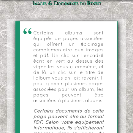
Images & Documents du Revest
Certains albums sont
équipés de pages associées
qui offrent un éclairage
complémentaire aux images
et pdf. Un clic sur l'encadré
écrit en vert au dessus des
vignettes vous y emmène, et
de là, un clic sur le titre de
l'album vous en fait revenir. Il
peut y avoir plusieurs pages
associées pour un album, les
pages peuvent être
associées à plusieurs albums.
Certains documents de cette
page peuvent être au format
PDF. Selon votre équipement
informatique, ils s'afficheront