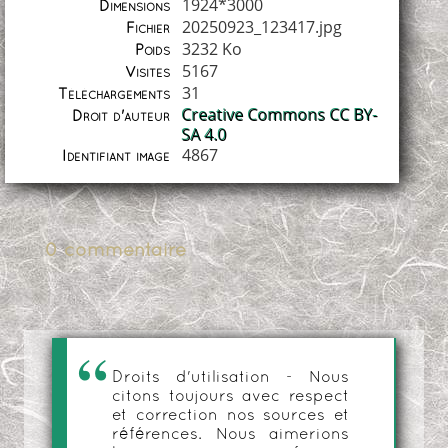
1924*3000
Dimensions
20250923_123417.jpg
Fichier
3232 Ko
Poids
5167
Visites
31
Téléchargements
Creative Commons CC BY-
Droit d'auteur
SA 4.0
4867
Identifiant image
0 commentaire
Droits d'utilisation - Nous
citons toujours avec respect
et correction nos sources et
références. Nous aimerions