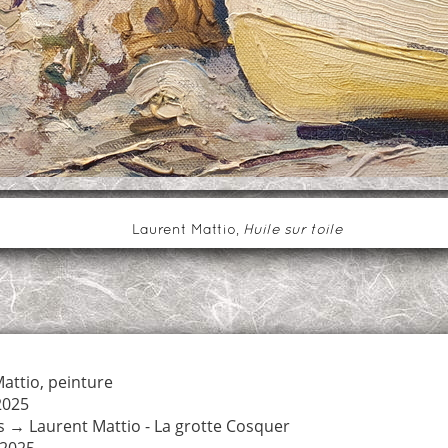
Laurent Mattio,
Huile sur toile
attio
,
peinture
2025
s
→
Laurent Mattio - La grotte Cosquer