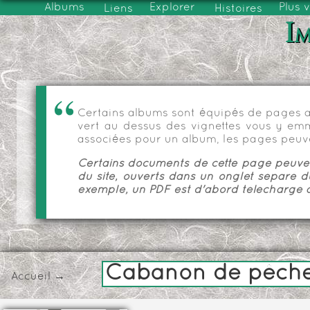
Albums
Explorer
Plus 
Liens
Histoires
Im
Certains albums sont équipés de pages as
vert au dessus des vignettes vous y emmèn
associées pour un album, les pages peuve
Certains documents de cette page peuvent
du site, ouverts dans un onglet séparé d
exemple, un PDF est d'abord téléchargé a
Cabanon de pêcheur
Accueil
→