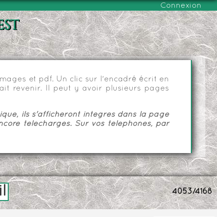
Connexion
est
ages et pdf. Un clic sur l'encadré écrit en
it revenir. Il peut y avoir plusieurs pages
ue, ils s'afficheront intégrés dans la page
ncore téléchargés. Sur vos téléphones, par
l
4053/4168