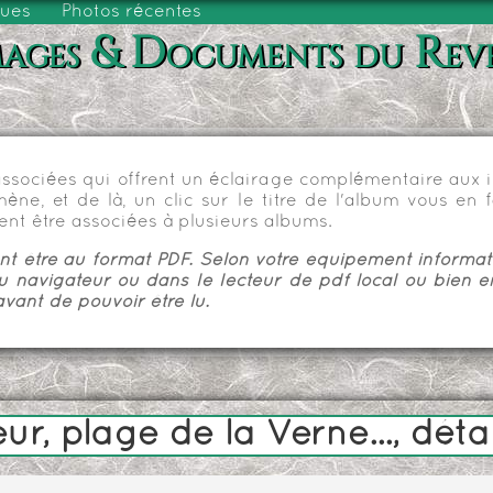
vues
Photos récentes
ages & Documents du Rev
sociées qui offrent un éclairage complémentaire aux im
e, et de là, un clic sur le titre de l'album vous en fa
nt être associées à plusieurs albums.
 être au format PDF. Selon votre équipement informatiq
u navigateur ou dans le lecteur de pdf local ou bien e
vant de pouvoir être lu.
, plage de la Verne..., détai