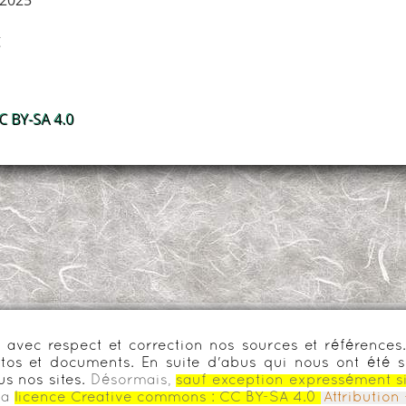
 2025
g
 BY-SA 4.0
urs avec respect et correction nos sources et référenc
os et documents. En suite d'abus qui nous ont été s
us nos sites.
Désormais,
sauf exception expressément s
la
licence Creative commons :
CC BY-SA 4.0
Attributio