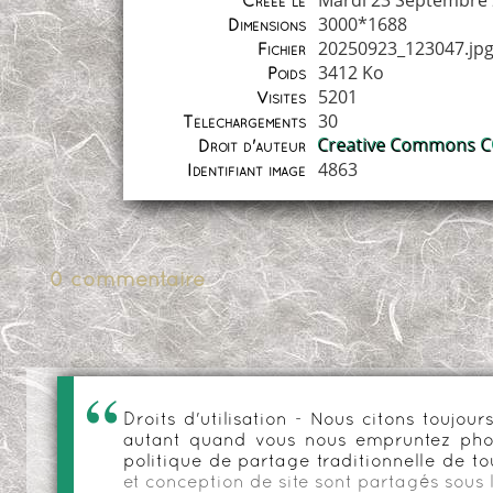
Mardi 23 Septembre
Créée le
3000*1688
Dimensions
20250923_123047.jp
Fichier
3412 Ko
Poids
5201
Visites
30
Téléchargements
Creative Commons CC
Droit d'auteur
4863
Identifiant image
0 commentaire
Droits d'utilisation - Nous citons toujo
autant quand vous nous empruntez phot
politique de partage traditionnelle de to
et conception de site sont partagés sous 