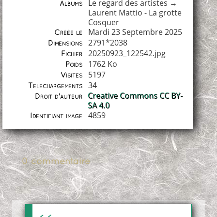
Le regard des artistes
→
Albums
Laurent Mattio - La grotte
Cosquer
Mardi 23 Septembre 2025
Créée le
2791*2038
Dimensions
20250923_122542.jpg
Fichier
1762 Ko
Poids
5197
Visites
34
Téléchargements
Creative Commons CC BY-
Droit d'auteur
SA 4.0
4859
Identifiant image
0 commentaire