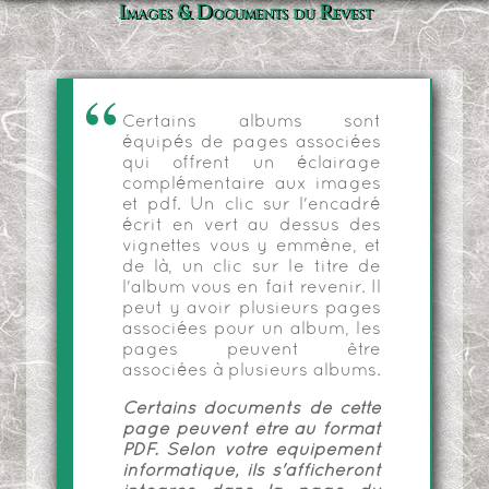
Images & Documents du Revest
Certains albums sont
équipés de pages associées
qui offrent un éclairage
complémentaire aux images
et pdf. Un clic sur l'encadré
écrit en vert au dessus des
vignettes vous y emmène, et
de là, un clic sur le titre de
l'album vous en fait revenir. Il
peut y avoir plusieurs pages
associées pour un album, les
pages peuvent être
associées à plusieurs albums.
Certains documents de cette
page peuvent être au format
PDF. Selon votre équipement
informatique, ils s'afficheront