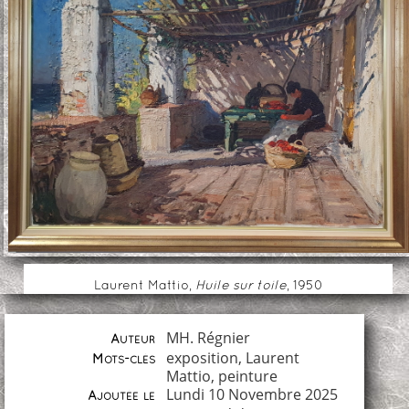
Laurent Mattio,
Huile sur toile
, 1950
MH. Régnier
Auteur
exposition
,
Laurent
Mots-clés
Mattio
,
peinture
Lundi 10 Novembre 2025
Ajoutée le