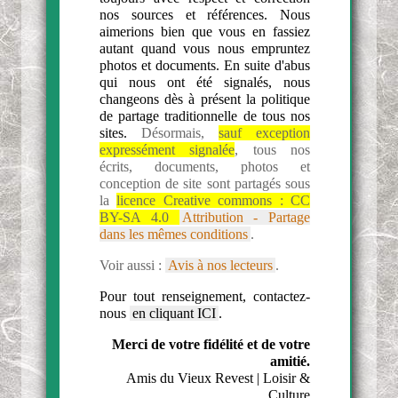
nos sources et références. Nous
aimerions bien que vous en fassiez
autant quand vous nous empruntez
photos et documents. En suite d'abus
qui nous ont été signalés, nous
changeons dès à présent la politique
de partage traditionnelle de tous nos
sites.
Désormais,
sauf exception
expressément signalée
, tous nos
écrits, documents, photos et
conception de site sont partagés sous
la
licence Creative commons :
CC
BY-SA 4.0
Attribution - Partage
dans les mêmes conditions
.
Voir aussi :
Avis à nos lecteurs
.
Pour tout renseignement, contactez-
nous
en cliquant ICI
.
Merci de votre fidélité et de votre
amitié.
Amis du Vieux Revest | Loisir &
Culture