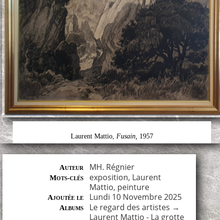
Laurent Mattio,
Fusain,
1957
MH. Régnier
Auteur
exposition
,
Laurent
Mots-clés
Mattio
,
peinture
Lundi 10 Novembre 2025
Ajoutée le
Le regard des artistes
→
Albums
Laurent Mattio - La grotte