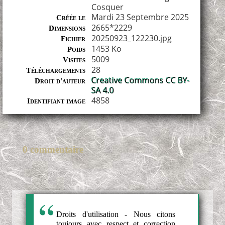
Cosquer
Mardi 23 Septembre 2025
Créée le
2665*2229
Dimensions
20250923_122230.jpg
Fichier
1453 Ko
Poids
5009
Visites
28
Téléchargements
Creative Commons CC BY-
Droit d'auteur
SA 4.0
4858
Identifiant image
0 commentaire
Droits d'utilisation - Nous citons
toujours avec respect et correction